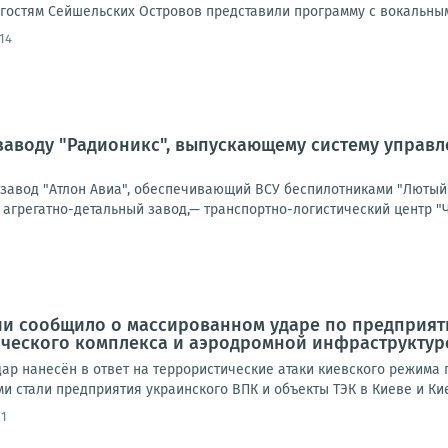
гостям Сейшельских Островов представили программу с вокальным
:14
заводу "Радионикс", выпускающему систему управлен
 завод "Атлон Авиа", обеспечивающий ВСУ беспилотниками "Лютый"
 агрегатно-детальный завод,— транспортно-логистический центр "Ча
и сообщило о массированном ударе по предприят
ического комплекса и аэродромной инфраструктур
дар нанесён в ответ на террористические атаки киевского режима
 стали предприятия украинского ВПК и объекты ТЭК в Киеве и Киев
11