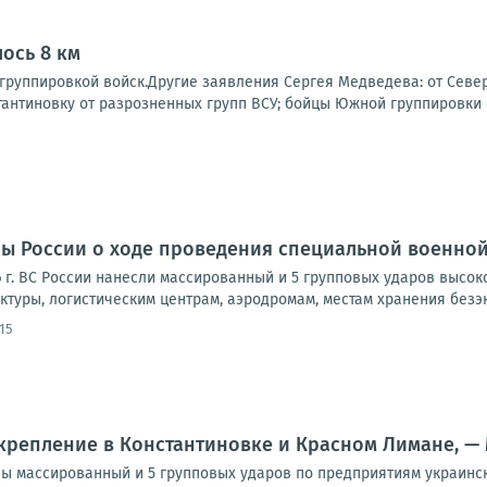
лось 8 км
группировкой войск.Другие заявления Сергея Медведева: от Север
антиновку от разрозненных групп ВСУ; бойцы Южной группировки о
 России о ходе проведения специальной военной о
6 г. ВС России нанесли массированный и 5 групповых ударов высо
туры, логистическим центрам, аэродромам, местам хранения безэк
:15
акрепление в Константиновке и Красном Лимане, 
ы массированный и 5 групповых ударов по предприятиям украинс