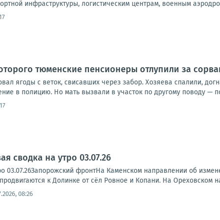
ортной инфраструктуры, логистическим центрам, военным аэродром
17
которого тюменские пенсионеры отлупили за сорва
вал ягоды с веток, свисавших через забор. Хозяева спалили, догн
ние в полицию. Но мать вызвали в участок по другому поводу — по
:17
я сводка на утро 03.07.26
о 03.07.26Запорожский фронтНа Каменском направлении об изменен
родвигаются к Долинке от сёл Ровное и Копани. На Ореховском на
7.2026, 08:26