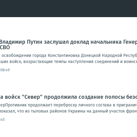
Владимир Путин заслушал доклад начальника Гене
 СВО
 освобождении города Константиновка Донецкой Народной Республ
аших войск, возрастающие темпы наступления соединений и воинск
 08:49
а войск "Север" продолжила создание полосы безо
ерПротивник продолжает переброску личного состава в приграни
показал, что из тыловых районов Украины на данный участок фрон
:45