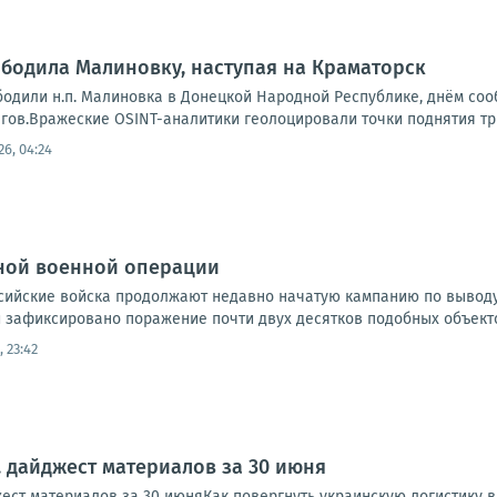
бодила Малиновку, наступая на Краматорск
бодили н.п. Малиновка в Донецкой Народной Республике, днём со
ов.Вражеские OSINT-аналитики геолоцировали точки поднятия три
26, 04:24
ной военной операции
ссийские войска продолжают недавно начатую кампанию по выводу
и зафиксировано поражение почти двух десятков подобных объектов
, 23:42
. дайджест материалов за 30 июня
ест материалов за 30 июняКак повергнуть украинскую логистику 