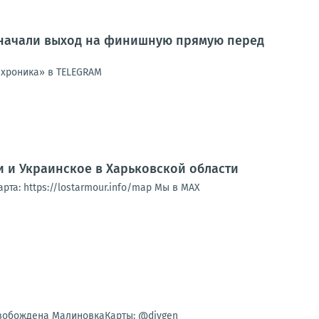
и начали выход на финишную прямую перед
я хроника» в TELEGRAM
 и Украинское в Харьковской области
та: https://lostarmour.info/map Мы в МАХ
свобождена МалиновкаКарты: @divgen