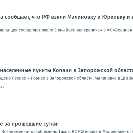
а сообщает, что РФ взяли Малиновку и Юрковку 
 дистанция составляет около 8 км.«Военная хроника» в VK «Военна
населенные пункты Копани в Запорожской области
ждено Лесное и Ровное в Запорожской области, Малиновка в ДНР.Кар
:25
е за прошедшие сутки:
 Воздвижевки- освобождено Тихое, ВС РФ вошли в Малиновку- о