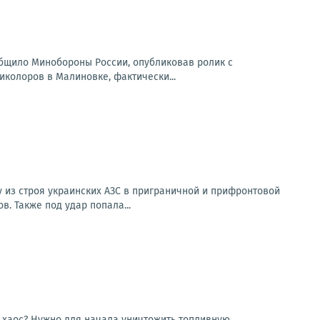
общило Минобороны России, опубликовав ролик с
колоров в Малиновке, фактически...
 из строя украинских АЗС в приграничной и прифронтовой
. Также под удар попала...
в хаос? Нужно для начала уничтожить топливную