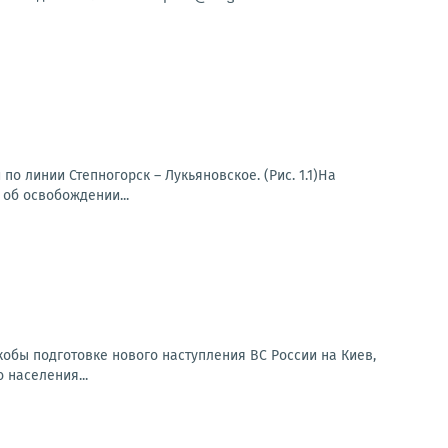
о линии Степногорск – Лукьяновское. (Рис. 1.1)На
об освобождении...
кобы подготовке нового наступления ВС России на Киев,
 населения...