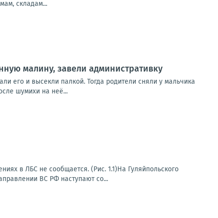
ам, складам...
нную малину, завели административку
али его и высекли палкой. Тогда родители сняли у мальчика
сле шумихи на неё...
иях в ЛБС не сообщается. (Рис. 1.1)На Гуляйпольского
правлении ВС РФ наступают со...