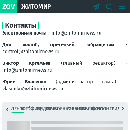
ZOV
ЖИТОМИР
Контакты
Электронная почта
- info@zhitomirnews.ru
Для жалоб, претензий, обращений
-
control@zhitomirnews.ru
Виктор Артемьев
(главный редактор) -
info@zhitomirnews.ru
Юрий Власенко
(администратор сайта) -
vlasenko@zhitomirnews.ru
ЛЕНТА
ТОП
ОФИЦ.
ВИДЕО
СМИ
ВОЕНКОРЫ
МНЕНИЯ
ПАБЛИКИ
ФОТО
ЛОНГРИДЫ