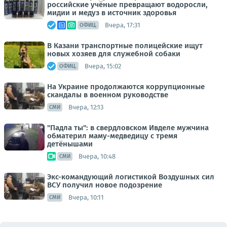
российские учёные превращают водоросли,
мидии и медуз в источник здоровья
Вчера, 17:31
ОФИЦ.
В Казани транспортные полицейские ищут
новых хозяев для служебной собаки
Вчера, 15:02
ОФИЦ.
На Украине продолжаются коррупционные
скандалы в военном руководстве
Вчера, 12:13
СМИ
"Падла ты": в свердловском Ивделе мужчина
обматерил маму-медведицу с тремя
детёнышами
Вчера, 10:48
СМИ
Экс-командующий логистикой Воздушных сил
ВСУ получил новое подозрение
Вчера, 10:11
СМИ