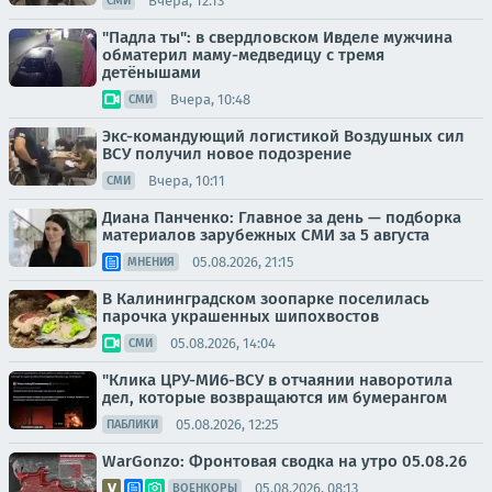
Вчера, 12:13
СМИ
"Падла ты": в свердловском Ивделе мужчина
обматерил маму-медведицу с тремя
детёнышами
Вчера, 10:48
СМИ
Экс-командующий логистикой Воздушных сил
ВСУ получил новое подозрение
Вчера, 10:11
СМИ
Диана Панченко: Главное за день — подборка
материалов зарубежных СМИ за 5 августа
05.08.2026, 21:15
МНЕНИЯ
В Калининградском зоопарке поселилась
парочка украшенных шипохвостов
05.08.2026, 14:04
СМИ
"Клика ЦРУ-МИ6-ВСУ в отчаянии наворотила
дел, которые возвращаются им бумерангом
05.08.2026, 12:25
ПАБЛИКИ
WarGonzo: Фронтовая сводка на утро 05.08.26
05.08.2026, 08:13
ВОЕНКОРЫ