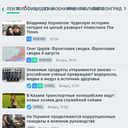
ЛЕНТА
ТОП
ОФИЦ.
ВИДЕО
СМИ
ВОЕНКОРЫ
МНЕНИЯ
ПАБЛИКИ
ФОТО
ЛОНГРИДЫ
Владимир Корнилов: Чудесную историю
сегодня на целый разворот поместила The
Times
07:06
МНЕНИЯ
Олег Царёв: Фронтовая сводка. Фронтовая
сводка 6 августа
Вчера, 19:16
МНЕНИЯ
Знакомые продукты открываются заново —
российские учёные превращают водоросли,
мидии и медуз в источник здоровья
Вчера, 17:31
ОФИЦ.
В Казани транспортные полицейские ищут
новых хозяев для служебной собаки
Вчера, 15:02
ОФИЦ.
На Украине продолжаются коррупционные
скандалы в военном руководстве