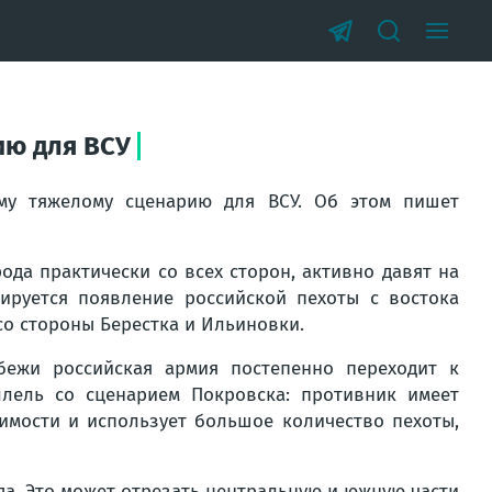
ию для ВСУ
ому тяжелому сценарию для ВСУ. Об этом пишет
ода практически со всех сторон, активно давят на
ируется появление российской пехоты с востока
со стороны Берестка и Ильиновки.
бежи российская армия постепенно переходит к
ллель со сценарием Покровска: противник имеет
имости и использует большое количество пехоты,
да. Это может отрезать центральную и южную части