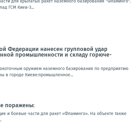
асти для крылатых ракет наземного базирования "Фламинго".
ад ГСМ Киев-3...
ой Федерации нанесен групповой удар
нной промышленности и складу горюче-
сокоточным оружием наземного базирования по предприятию
ы в городе Киеве:промышленное...
ве поражены:
е и боевые части для ракет «Фламинго». На объекте также
.