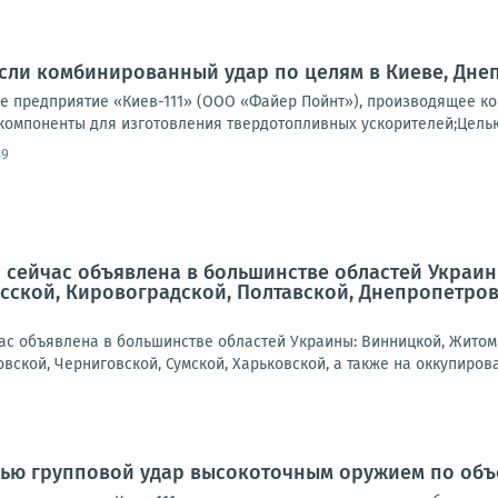
ли комбинированный удар по целям в Киеве, Днеп
 предприятие «Киев-111» (ООО «Файер Пойнт»), производящее ко
компоненты для изготовления твердотопливных ускорителей;Целью 
49
 сейчас объявлена в большинстве областей Украин
сской, Кировоградской, Полтавской, Днепропетровс
ас объявлена в большинстве областей Украины: Винницкой, Житоми
вской, Черниговской, Сумской, Харьковской, а также на оккупирова
чью групповой удар высокоточным оружием по объ