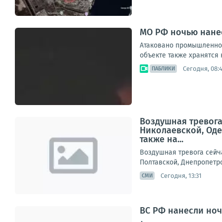
МО РФ ночью нанес
Атаковано промышленное
объекте также хранятся 
Сегодня, 08:
ПАБЛИКИ
Воздушная тревога
Николаевской, Оде
также на...
Воздушная тревога сейч
Полтавской, Днепропетро
Сегодня, 13:31
СМИ
ВС РФ нанесли но