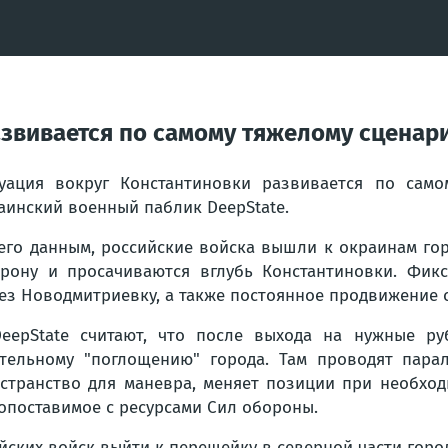
азвивается по самому тяжелому сценар
уация вокруг Константиновки развивается по сам
аинский военный паблик DeepState.
его данным, российские войска вышли к окраинам гор
рону и просачиваются вглубь Константиновки. Фикс
ез Новодмитриевку, а также постоянное продвижение 
eepState считают, что после выхода на нужные ру
тельному "поглощению" города. Там проводят пара
странство для маневра, меняет позиции при необход
опоставимое с ресурсами Сил обороны.
йских войск выйти к перешейку в северной части горо