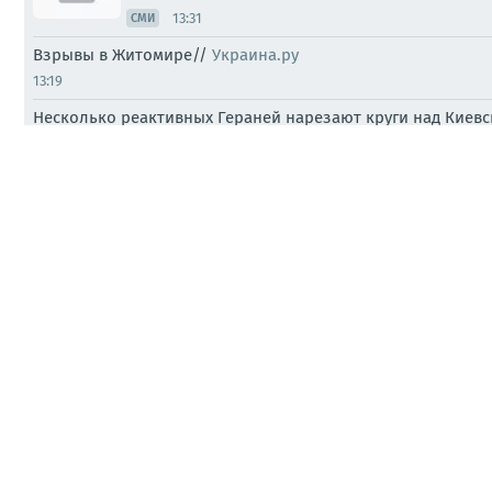
13:31
СМИ
Взрывы в Житомире//
Украина.ру
13:19
Несколько реактивных Гераней нарезают круги над Киев
13:12
Записки ветерана: Новая серия киевской 
11:09
ПАБЛИКИ
Александр Коц: Ночной удар по Киеву. Раз
10:37
ВОЕНКОРЫ
Минобороны раскрыло цели ночного удара
09:12
ПАБЛИКИ
МО РФ ночью нанесли комбинированный уда
08:49
ПАБЛИКИ
Интернет-мониторы сообщают, что в резул