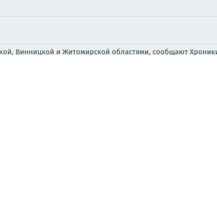
ской, Винницкой и Житомирской областями, сообщают Хроник
движухи
бор прилетов
 по Украине: поражены производство «Фламинго» и скла
р по целям в Киеве, Днепропетровской области и Одесс
ьтате ночных ударов в Киеве поражены: