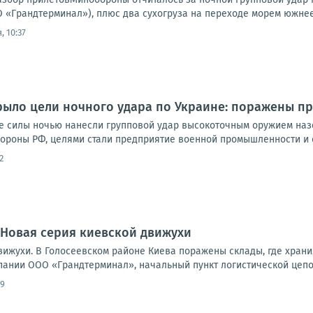
 «Грандтерминал»), плюс два сухогруза на переходе морем южнее 
, 10:37
ыло цели ночного удара по Украине: поражены пр
 силы ночью нанесли групповой удар высокоточным оружием наз
ороны РФ, целями стали предприятие военной промышленности и с
2
 Новая серия киевской движухи
вижухи. В Голосеевском районе Киева поражены склады, где хран
пании ООО «Грандтерминал», начальный пункт логистической цепоч
09