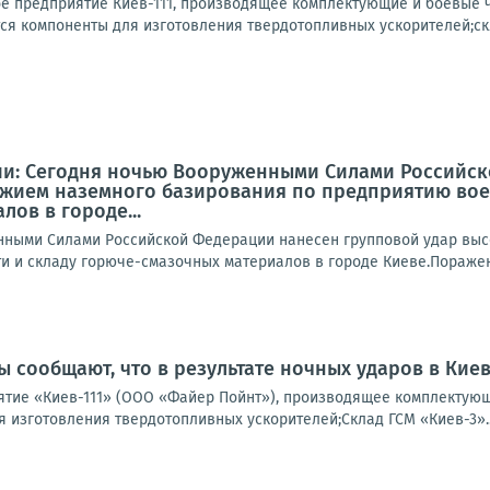
 предприятие Киев-111, производящее комплектующие и боевые ч
ся компоненты для изготовления твердотопливных ускорителей;скл
и: Сегодня ночью Вооруженными Силами Российск
жием наземного базирования по предприятию вое
ов в городе...
нными Силами Российской Федерации нанесен групповой удар вы
 и складу горюче-смазочных материалов в городе Киеве.Поражен
 сообщают, что в результате ночных ударов в Кие
ие «Киев-111» (ООО «Файер Пойнт»), производящее комплектующи
 изготовления твердотопливных ускорителей;Склад ГСМ «Киев-3»..