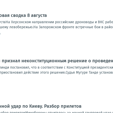
овая сводка 8 августа
устаНа Херсонском направлении российские дроноводы и ВКС работ
ашему левобережью.На Запорожском фронте встречные бои в районе
9
 признал неконституционным решение о проведени
инди постановил, что в соответствии с Конституцией президентские
приостановил действие этого решения.Судья Мугуре Танде установил
чной удар по Киеву. Разбор прилетов
Разбор прилетовМинобороны отчиталось за ночной групповой удар 