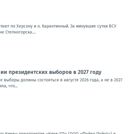
ают по Херсону и о. Карантинный. За минувшие сутки ВСУ
 Степногорска....
и президентских выборов в 2027 году
 выборы должны состояться в августе 2026 года, а не в 2027
а, что...
по Киеву: предприятие «Киев-111» (ООО «Файер Пойнт») и