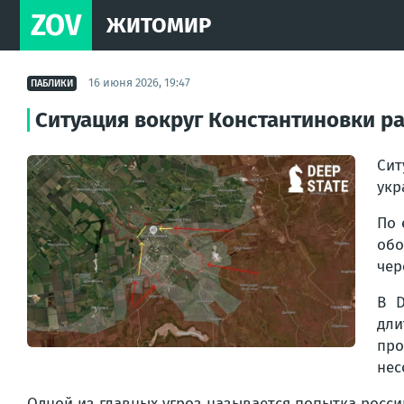
ZOV
ЖИТОМИР
16 июня 2026, 19:47
ПАБЛИКИ
Ситуация вокруг Константиновки р
Сит
укр
По 
обо
чер
В D
дли
про
нес
Одной из главных угроз называется попытка росси