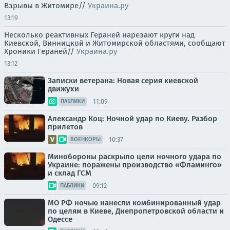
Взрывы в Житомире//
Украина.ру
13:19
Несколько реактивных Гераней нарезают круги над
Киевской, Винницкой и Житомирской областями, сообщают
Хроники Гераней//
Украина.ру
13:12
Записки ветерана: Новая серия киевской
движухи
11:09
ПАБЛИКИ
Александр Коц: Ночной удар по Киеву. Разбор
прилетов
10:37
ВОЕНКОРЫ
Минобороны раскрыло цели ночного удара по
Украине: поражены производство «Фламинго»
и склад ГСМ
09:12
ПАБЛИКИ
МО РФ ночью нанесли комбинированный удар
по целям в Киеве, Днепропетровской области и
Одессе