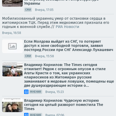
Украины
Вчера, 17:05
СМИ
Мобилизованный украинец умер от остановки сердца в
житомирском ТЦК. Перед этим медкомиссия признала его
годным к военной службе.//
РИА Новости
Вчера, 16:58
Если Молдова выйдет из СНГ, то потеряет
доступ к зоне свободной торговли, заявил
постпред России при СНГ Александр Лукашевич
Вчера, 15:58
СМИ
Владимир Корнилов: The Times сегодня
отжигает! Рядом с огромным опусом в стиле
Агаты Кристи о том, как украинских
«лариосиков из Житомира» русские
заманивают в медовые ловушки, помещены еще
две душераздирающие истории о...
Вчера, 15:23
МНЕНИЯ
Владимир Корнилов: Чудесную историю
сегодня на целый разворот поместила The
Times
Вчера, 07:06
МНЕНИЯ