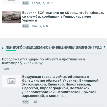
Сегодня, 08:07
СМИ
Боевики ВСУ платили до $8 тыс., чтобы сбежать
со службы, сообщили в Генпрокуратуре
Украины
Вчера, 17:05
СМИ
ЛЕНТА
ТОП
ОФИЦ.
ВИДЕО
СМИ
ВОЕНКОРЫ
МНЕНИЯ
ПАБЛИКИ
ФОТО
ЛОНГРИДЫ
Продолжаются удары по объектам противника в
Житомире//
Украина.ру
14:30
Воздушная тревога сейчас объявлена в
большинстве областей Украины: Винницкой,
Житомирской, Киевской, Николаевской,
Одесской, Кировоградской, Полтавской,
Днепропетровской, Черниговской, Сумской,
Харьковской, а также на...
13:31
СМИ