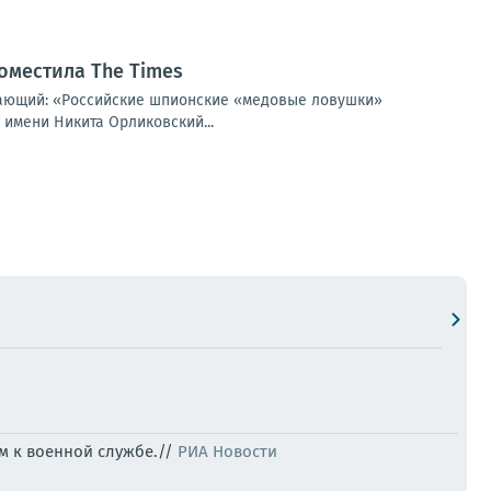
оместила The Times
щающий: «Российские шпионские «медовые ловушки»
 имени Никита Орликовский...
м к военной службе.//
РИА Новости