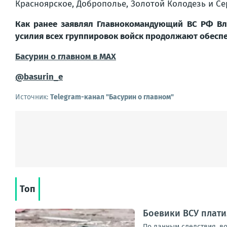
Красноярское, Доброполье, Золотой Колодезь и Се
Как ранее заявлял Главнокомандующий ВС РФ Вл
усилия всех группировок войск продолжают обесп
Басурин о главном в
МАX
@basurin_e
Источник:
Telegram-канал "Басурин о главном"
Топ
Боевики ВСУ плати
По данным следствия, в