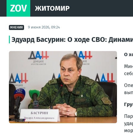
ZOV
ЖИТОМИР
9 июня 2026, 09:24
МНЕНИЯ
Эдуард Басурин: О ходе СВО: Динам
О х
Мин
себ
Опе
вып
Гру
Пар
уда
мор