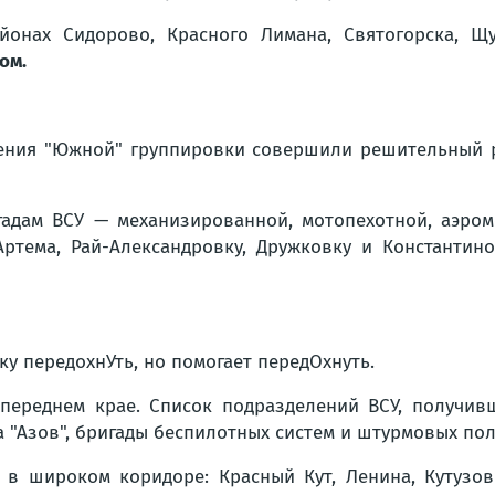
йонах Сидорово, Красного Лимана, Святогорска, 
ом.
ления "Южной" группировки совершили решительный 
гадам ВСУ — механизированной, мотопехотной, аэром
Артема, Рай-Александровку, Дружковку и Константин
у передохнУть, но помогает передОхнуть.
переднем крае. Список подразделений ВСУ, получив
а "Азов", бригады беспилотных систем и штурмовых пол
в широком коридоре: Красный Кут, Ленина, Кутузовк