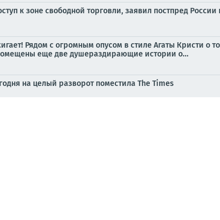
доступ к зоне свободной торговли, заявил постпред Росси
игает! Рядом с огромным опусом в стиле Агаты Кристи о 
помещены еще две душераздирающие истории о...
одня на целый разворот поместила The Times
сводка 6 августа
 российские учёные превращают водоросли, мидии и меду
новых хозяев для служебной собаки