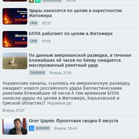
06:04
ВОЕНКОРЫ
Удары наносятся по целям в окрестностях
Житомира
05:51
СМИ
БПЛА работают по целям в Житомире
01:18
СМИ
По данным американской разведки, в течение
ближайших 48 часов по Киеву ожидается
массированный ракетный удар
Вчера, 21:16
ПАБЛИКИ
Украинские каналы, ссылаясь на американскую разведку,
ожидают нового российского удара баллистическими
ракетами ближайшие 48 часов А тем временем БПЛА
нанесли удары по целям в Житомире, Харьковской и
Сумской областях//
Украина.ру
Вчера, 21:07
Олег Царёв: Фронтовая сводка 8 августа
Вчера, 18:49
МНЕНИЯ