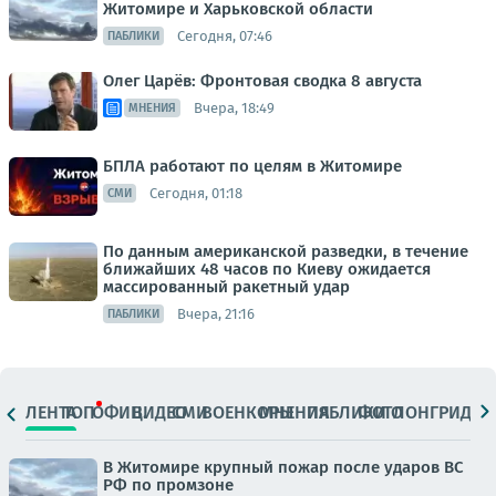
Житомире и Харьковской области
Сегодня, 07:46
ПАБЛИКИ
Олег Царёв: Фронтовая сводка 8 августа
Вчера, 18:49
МНЕНИЯ
БПЛА работают по целям в Житомире
Сегодня, 01:18
СМИ
По данным американской разведки, в течение
ближайших 48 часов по Киеву ожидается
массированный ракетный удар
Вчера, 21:16
ПАБЛИКИ
ЛЕНТА
ТОП
ОФИЦ.
ВИДЕО
СМИ
ВОЕНКОРЫ
МНЕНИЯ
ПАБЛИКИ
ФОТО
ЛОНГРИДЫ
В Житомире крупный пожар после ударов ВС
РФ по промзоне