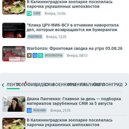
В Калининградском зоопарке поселилась
парочка украшенных шипохвостов
Вчера, 14:04
СМИ
"Клика ЦРУ-МИ6-ВСУ в отчаянии наворотила
дел, которые возвращаются им бумерангом
Вчера, 12:25
ПАБЛИКИ
WarGonzo: Фронтовая сводка на утро 05.08.26
Вчера, 08:13
ВОЕНКОРЫ
ЛЕНТА
ТОП
ОФИЦ.
ВИДЕО
СМИ
ВОЕНКОРЫ
МНЕНИЯ
ПАБЛИКИ
ФОТО
ЛОНГРИДЫ
Диана Панченко: Главное за день — подборка
материалов зарубежных СМИ за 5 августа
Вчера, 21:15
МНЕНИЯ
В Калининградском зоопарке поселилась
парочка украшенных шипохвостов