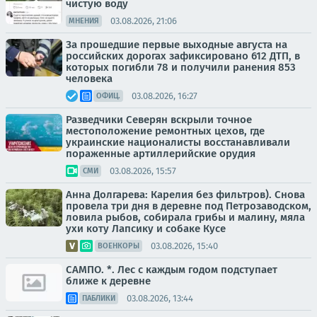
чистую воду
03.08.2026, 21:06
МНЕНИЯ
За прошедшие первые выходные августа на
российских дорогах зафиксировано 612 ДТП, в
которых погибли 78 и получили ранения 853
человека
03.08.2026, 16:27
ОФИЦ.
Разведчики Северян вскрыли точное
местоположение ремонтных цехов, где
украинские националисты восстанавливали
пораженные артиллерийские орудия
03.08.2026, 15:57
СМИ
Анна Долгарева: Карелия без фильтров). Снова
провела три дня в деревне под Петрозаводском,
ловила рыбов, собирала грибы и малину, мяла
ухи коту Лапсику и собаке Кусе
03.08.2026, 15:40
ВОЕНКОРЫ
САМПО. *. Лес с каждым годом подступает
ближе к деревне
03.08.2026, 13:44
ПАБЛИКИ