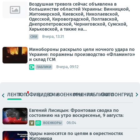
Воздушная тревога сейчас объявлена в
большинстве областей Украины: Винницкой,
Житомирской, Киевской, Николаевской,
Одесской, Кировоградской, Полтавской,
Днепропетровской, Черниговской, Сумской,
Харьковской, а также на...
Вчера, 13:31
СМИ
Минобороны раскрыло цели ночного удара по
Украине: поражены производство «Фламинго»
и склад ГСМ
Вчера, 09:12
ПАБЛИКИ
ЛЕНТА
ТОП
ОФИЦ.
ВИДЕО
СМИ
ВОЕНКОРЫ
МНЕНИЯ
ПАБЛИКИ
ФОТО
ЛОНГРИДЫ
Евгений Лисицын: Фронтовая сводка по
состоянию на утро воскресенье, 9 августа:
06:04
ВОЕНКОРЫ
Удары наносятся по целям в окрестностях
Житомира