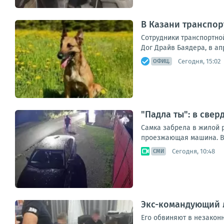
В Казани транспор
Сотрудники транспортно
Дог Драйв Баядера, в ап
Сегодня, 15:02
ОФИЦ.
"Падла ты": в све
Самка забрела в жилой р
проезжающая машина. Вт
Сегодня, 10:48
СМИ
Экс-командующий 
Его обвиняют в незакон