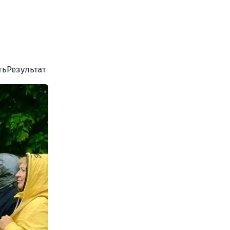
ьРезультат