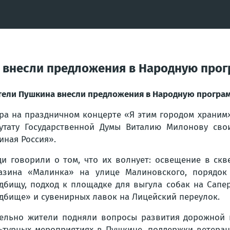
 внесли предложения в Народную про
ели Пушкина внесли предложения в Народную програ
ра на праздничном концерте «Я этим городом храни
утату Государственной Думы Виталию Милонову св
иная Россия».
и говорили о том, что их волнует: освещение в скв
азина «Малинка» на улице Малиновского, порядок 
дбищу, подход к площадке для выгула собак на Сапе
дбище» и сувенирных лавок на Лицейский переулок.
ельно жители подняли вопросы развития дорожной 
ьтурных мероприятиях в Пушкине, поддержки ветеран