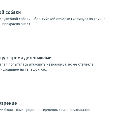
ой собаки
служебной собаки – бельгийской овчарки (малинуа) по кличке
 прекрасно знает...
ицу с тремя детёнышами
апая попыталась атаковать незнакомца, но её отвлекла
сходящее на телефон, он...
озрение
ии бюджетных средств, выделенных на строительство