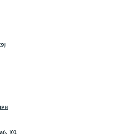
K9J
UPH
б. 103.