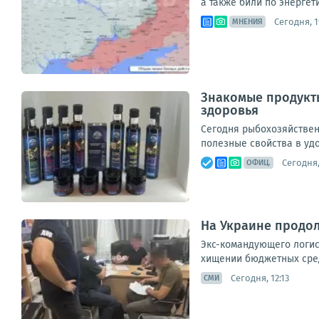
а также били по энергет
Сегодня, 1
МНЕНИЯ
Знакомые продукты
здоровья
Сегодня рыбохозяйствен
полезные свойства в уд
Сегодня,
ОФИЦ.
На Украине продо
Экс-командующего логис
хищении бюджетных сред
Сегодня, 12:13
СМИ