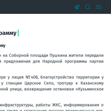
грамму
мму
м» на Соборной площади Пушкина жители передали
ои предложения для Народной программы партии
ере у лицея №408, благоустройство территории у
у станции Царское Село, тротуар к Казанскому
рной улице, возвращение остановки «Кузьминское
инфраструктуры, работы ЖКС, информирования о
ов труда и сохранения русских традиционных игр,