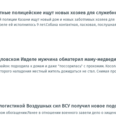
тные полицейские ищут новых хозяев для служебн
й полиции Казани ищут новый дом и новых заботливых хозяев для 
реле ей исполнилось 9 лет.Собака контактная, ласковая, послушная,
рдловском Ивделе мужчина обматерил маму-медвед
айон: подходила к домам и даже "поссорилась" с прохожим. Косол
орого нападения местный житель дожидаться не стал. Снимая прои
логистикой Воздушных сил ВСУ получил новое под
ном обогащении.Ранее в отношении военного завели дело о хищен