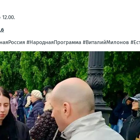
12.00.
L6
наяРоссия #НароднаяПрограмма #ВиталийМилонов #Ест