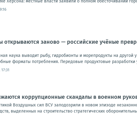
ике Херсона: местные власти заявили о полном обесточивании города
9:16
 открываются заново — российские учёные превр
ная наука выводит рыбу, гидробионты и морепродукты на другой 
обные форматы потребления. Передовые продуктовые разработки у
 17:31
лжаются коррупционные скандалы в военном руко
тикой Воздушных сил ВСУ заподозрили в новом эпизоде незаконно
ств, выделенных на строительство стратегических оборонительны