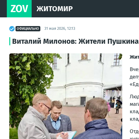
ZOV
ЖИТОМИР
31 мая 2026, 12:13
ОФИЦИАЛЬНО
Виталий Милонов: Жители Пушкина
Жит
Вче
деп
«Ед
Люд
маг
кла
кла
Отд
кул