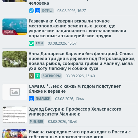
человека
03.08.2026, 16:27
ОФИЦ.
Разведчики Северян вскрыли точное
местоположение ремонтных цехов, где
украинские националисты восстанавливали
пораженные артиллерийские орудия
03.08.2026, 15:57
СМИ
Анна Долгарева: Карелия без фильтров). Снова
провела три дня в деревне под Петрозаводском,
ловила рыбов, собирала грибы и малину, мяла
ухи коту Лапсику и собаке Кусе
03.08.2026, 15:40
ВОЕНКОРЫ
САМПО. *. Лес с каждым годом подступает
ближе к деревне
03.08.2026, 13:44
ПАБЛИКИ
Эдуард Басурин: Профессор Хельсинского
университета Малинен:
03.08.2026, 10:46
МНЕНИЯ
Измена смородине: что происходит в России с
собственным производством ягод