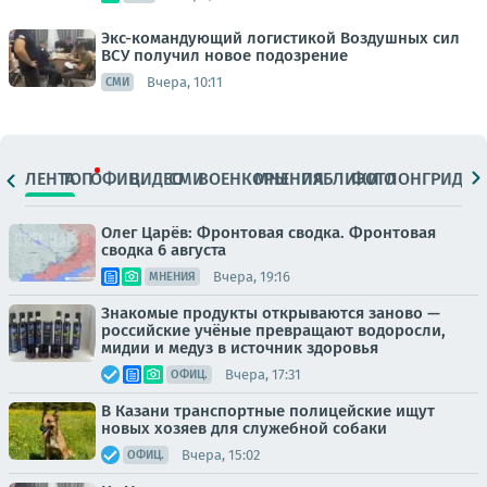
Экс-командующий логистикой Воздушных сил
ВСУ получил новое подозрение
Вчера, 10:11
СМИ
ЛЕНТА
ТОП
ОФИЦ.
ВИДЕО
СМИ
ВОЕНКОРЫ
МНЕНИЯ
ПАБЛИКИ
ФОТО
ЛОНГРИДЫ
Олег Царёв: Фронтовая сводка. Фронтовая
сводка 6 августа
Вчера, 19:16
МНЕНИЯ
Знакомые продукты открываются заново —
российские учёные превращают водоросли,
мидии и медуз в источник здоровья
Вчера, 17:31
ОФИЦ.
В Казани транспортные полицейские ищут
новых хозяев для служебной собаки
Вчера, 15:02
ОФИЦ.