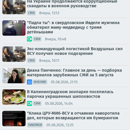
На Украине продолжаются коррупционные
скандалы в военном руководстве
Вчера, 12:13
СМИ
"Падла ты": в свердловском Ивделе мужчина
обматерил маму-медведицу с тремя
детёнышами
Вчера, 10:48
СМИ
Экс-командующий логистикой Воздушных сил
ВСУ получил новое подозрение
Вчера, 10:11
СМИ
Диана Панченко: Главное за день — подборка
материалов зарубежных СМИ за 5 августа
05.08.2026, 21:15
МНЕНИЯ
В Калининградском зоопарке поселилась
парочка украшенных шипохвостов
05.08.2026, 14:04
СМИ
"Клика ЦРУ-МИ6-ВСУ в отчаянии наворотила
дел, которые возвращаются им бумерангом
05.08.2026, 12:25
ПАБЛИКИ