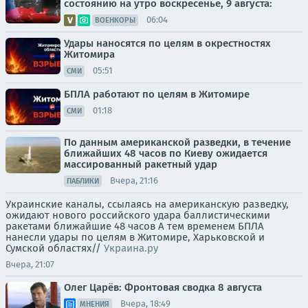
состоянию на утро воскресенье, 9 августа:
06:04
ВОЕНКОРЫ
Удары наносятся по целям в окрестностях
Житомира
05:51
СМИ
БПЛА работают по целям в Житомире
01:18
СМИ
По данным американской разведки, в течение
ближайших 48 часов по Киеву ожидается
массированный ракетный удар
Вчера, 21:16
ПАБЛИКИ
Украинские каналы, ссылаясь на американскую разведку,
ожидают нового российского удара баллистическими
ракетами ближайшие 48 часов А тем временем БПЛА
нанесли удары по целям в Житомире, Харьковской и
Сумской областях//
Украина.ру
Вчера, 21:07
Олег Царёв: Фронтовая сводка 8 августа
Вчера, 18:49
МНЕНИЯ