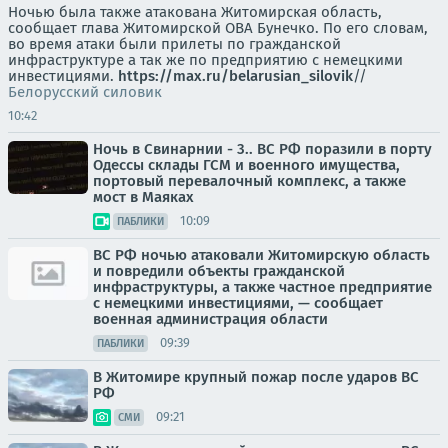
Ночью была также атакована Житомирская область,
сообщает глава Житомирской ОВА Бунечко. По его словам,
во время атаки были прилеты по гражданской
инфраструктуре а так же по предприятию с немецкими
инвестициями.
https://max.ru/belarusian_silovik
//
Белорусский силовик
10:42
Ночь в Свинарнии - 3.. ВС РФ поразили в порту
Одессы склады ГСМ и военного имущества,
портовый перевалочный комплекс, а также
мост в Маяках
10:09
ПАБЛИКИ
ВС РФ ночью атаковали Житомирскую область
и повредили объекты гражданской
инфраструктуры, а также частное предприятие
с немецкими инвестициями, — сообщает
военная администрация области
09:39
ПАБЛИКИ
В Житомире крупный пожар после ударов ВС
РФ
09:21
СМИ