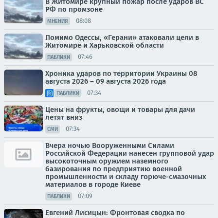
В Житомире крупный пожар после ударов ВС
РФ по промзоне
08:08
МНЕНИЯ
Помимо Одессы, «Герани» атаковали цели в
Житомире и Харьковской области
07:46
ПАБЛИКИ
Хроника ударов по территории Украины 08
августа 2026 – 09 августа 2026 года
07:34
ПАБЛИКИ
Цены на фрукты, овощи и товары для дачи
летят вниз
07:34
СМИ
Вчера ночью Вооруженными Силами
Российской Федерации нанесен групповой удар
высокоточным оружием наземного
базирования по предприятию военной
промышленности и складу горюче-смазочных
материалов в городе Киеве
07:09
ПАБЛИКИ
Евгений Лисицын: Фронтовая сводка по