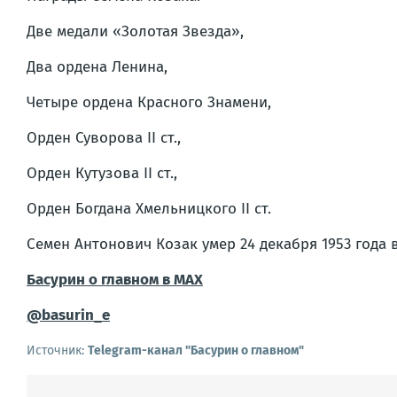
Две медали «Золотая Звезда»,
Два ордена Ленина,
Четыре ордена Красного Знамени,
Орден Суворова II ст.,
Орден Кутузова II ст.,
Орден Богдана Хмельницкого II ст.
Семен Антонович Козак умер 24 декабря 1953 года 
Басурин о главном в
МАX
@basurin_e
Источник:
Telegram-канал "Басурин о главном"