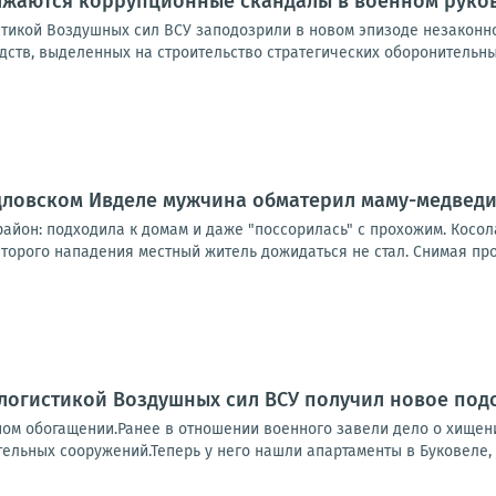
лжаются коррупционные скандалы в военном руко
тикой Воздушных сил ВСУ заподозрили в новом эпизоде незаконно
ств, выделенных на строительство стратегических оборонительны
рдловском Ивделе мужчина обматерил маму-медвед
айон: подходила к домам и даже "поссорилась" с прохожим. Косол
орого нападения местный житель дожидаться не стал. Снимая прои
логистикой Воздушных сил ВСУ получил новое под
ном обогащении.Ранее в отношении военного завели дело о хищен
ельных сооружений.Теперь у него нашли апартаменты в Буковеле, ш