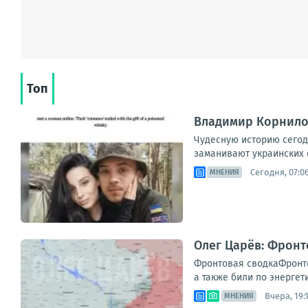
Топ
Владимир Корнилов
Чудесную историю сегод
заманивают украинских с
Сегодня, 07:0
МНЕНИЯ
Олег Царёв: Фронт
Фронтовая сводкаФронто
а также били по энергет
Вчера, 19:
МНЕНИЯ