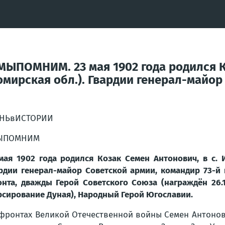
ЫПОМНИМ. 23 мая 1902 года родился Ко
омирская обл.). Гвардии генерал-майор
ЕНЬвИСТОРИИ
ЫПОМНИМ
мая 1902 года родился Козак Семен Антонович, в с. И
рдии генерал-майор Советской армии, командир 73-й 
нта, дважды Герой Советского Союза (награждён 26.10
сирование Дуная), Народный Герой Югославии.
фронтах Великой Отечественной войны Семен Антонович