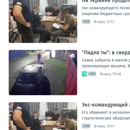
На Украине продо
Экс-командующего логис
хищении бюджетных сред
Вчера, 12:13
СМИ
"Падла ты": в све
Самка забрела в жилой р
проезжающая машина. Вт
Вчера, 10:48
СМИ
Экс-командующий 
Его обвиняют в незакон
стратегических оборонит
Вчера, 10:11
СМИ