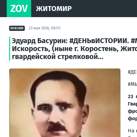
ZOV
ЖИТОМИР
23 мая 2026, 08:55
МНЕНИЯ
Эдуард Басурин: #ДЕНЬвИСТОРИИ. #М
Искорость, (ныне г. Коростень, Жит
гвардейской стрелковой...
#Д
#М
23 
Гва
фро
фор
На 