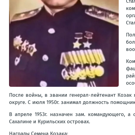
Ста
ко
орг
Ста
Пол
бол
воо
Ком
фаш
рай
осо
После войны, в звании генерал-лейтенант Козак 
округе. С июля 1950г. занимал должность помощни
В апреле 1953г. назначен зам. командующего, а
Сахалине и Курильских островах.
Награды Семена Козака: