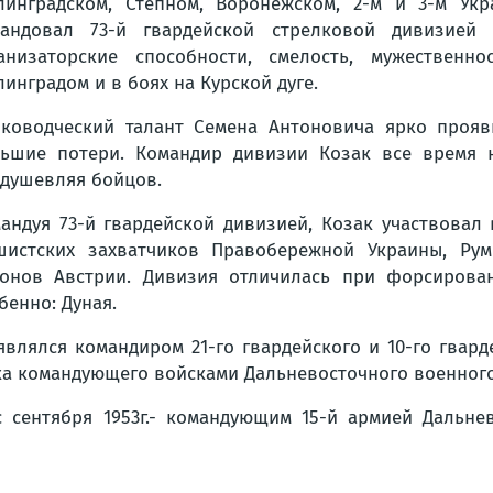
линградском, Степном, Воронежском, 2-м и 3-м Укра
мандовал 73-й гвардейской стрелковой дивизией
анизаторские способности, смелость, мужественн
линградом и в боях на Курской дуге.
ководческий талант Семена Антоновича ярко прояв
ьшие потери. Командир дивизии Козак все время 
душевляя бойцов.
андуя 73-й гвардейской дивизией, Козак участвовал
истских захватчиков Правобережной Украины, Румы
онов Австрии. Дивизия отличилась при форсировани
бенно: Дуная.
являлся командиром 21-го гвардейского и 10-го гвар
ка командующего войсками Дальневосточного военного
 с сентября 1953г.- командующим 15-й армией Дальне