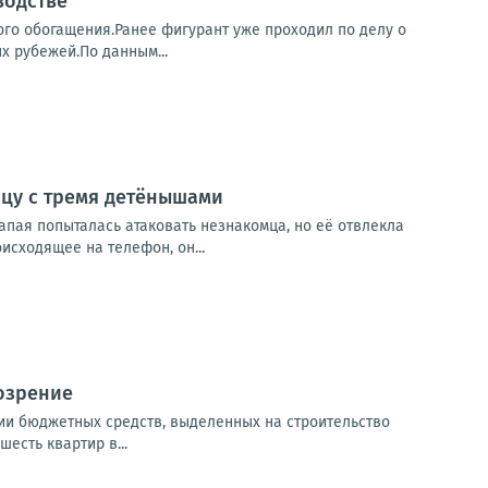
водстве
го обогащения.Ранее фигурант уже проходил по делу о
х рубежей.По данным...
ицу с тремя детёнышами
апая попыталась атаковать незнакомца, но её отвлекла
сходящее на телефон, он...
озрение
ии бюджетных средств, выделенных на строительство
есть квартир в...