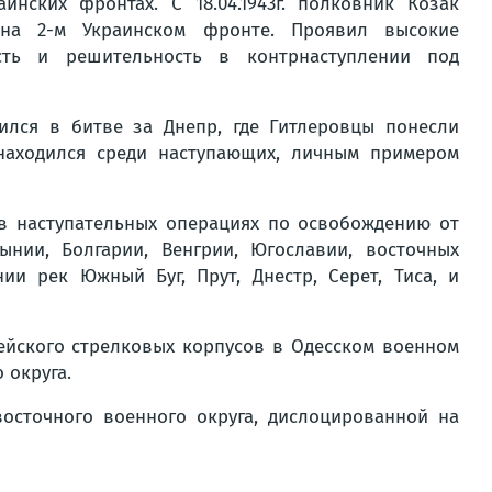
инских фронтах. С 18.04.1943г. полковник Козак
 на 2-м Украинском фронте. Проявил высокие
ость и решительность в контрнаступлении под
ился в битве за Днепр, где Гитлеровцы понесли
находился среди наступающих, личным примером
 в наступательных операциях по освобождению от
нии, Болгарии, Венгрии, Югославии, восточных
и рек Южный Буг, Прут, Днестр, Серет, Тиса, и
дейского стрелковых корпусов в Одесском военном
 округа.
восточного военного округа, дислоцированной на