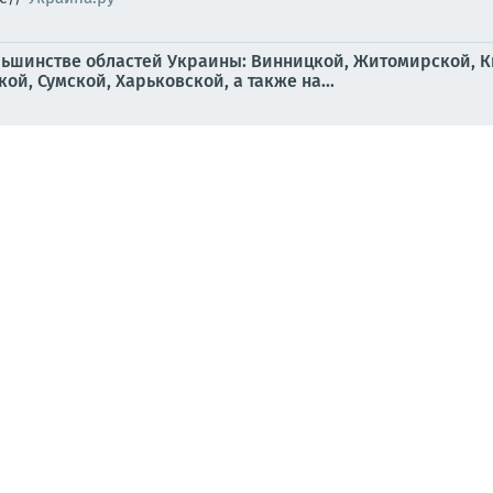
льшинстве областей Украины: Винницкой, Житомирской, К
й, Сумской, Харьковской, а также на...
ской, Винницкой и Житомирской областями, сообщают Хроник
движухи
бор прилетов
 по Украине: поражены производство «Фламинго» и скла