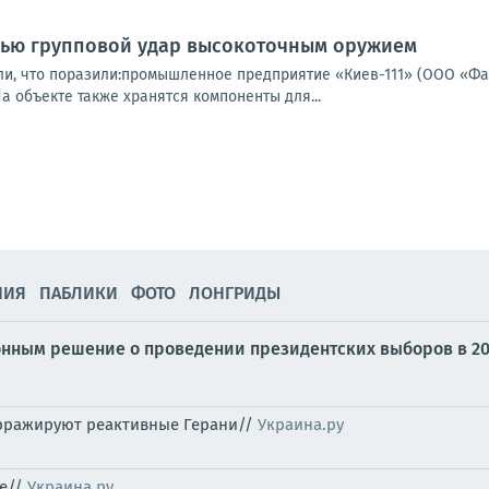
чью групповой удар высокоточным оружием
и, что поразили:промышленное предприятие «Киев-111» (ООО «Фа
а объекте также хранятся компоненты для...
НИЯ
ПАБЛИКИ
ФОТО
ЛОНГРИДЫ
нным решение о проведении президентских выборов в 20
рражируют реактивные Герани//
Украина.ру
ре//
Украина.ру