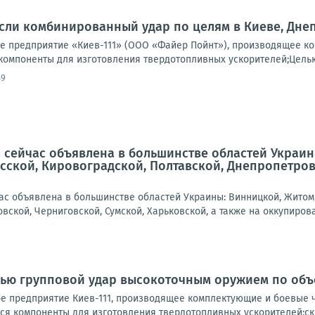
ли комбинированный удар по целям в Киеве, Днеп
 предприятие «Киев-111» (ООО «Файер Пойнт»), производящее ко
компоненты для изготовления твердотопливных ускорителей;Целью 
49
 сейчас объявлена в большинстве областей Украин
сской, Кировоградской, Полтавской, Днепропетровс
ас объявлена в большинстве областей Украины: Винницкой, Житоми
вской, Черниговской, Сумской, Харьковской, а также на оккупирова
чью групповой удар высокоточным оружием по объ
 предприятие Киев-111, производящее комплектующие и боевые ч
ся компоненты для изготовления твердотопливных ускорителей;скл