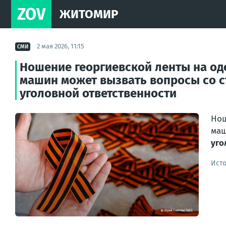
ZOV
ЖИТОМИР
2 мая 2026, 11:15
СМИ
Ношение георгиевской ленты на од
машин может вызвать вопросы со с
уголовной ответственности
Нош
ма
уго
Ист