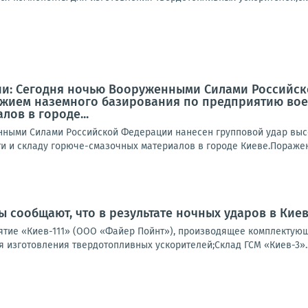
и: Сегодня ночью Вооруженными Силами Российск
жием наземного базирования по предприятию вое
ов в городе...
нными Силами Российской Федерации нанесен групповой удар вы
 и складу горюче-смазочных материалов в городе Киеве.Поражен
 сообщают, что в результате ночных ударов в Кие
ие «Киев-111» (ООО «Файер Пойнт»), производящее комплектующи
 изготовления твердотопливных ускорителей;Склад ГСМ «Киев-3»..