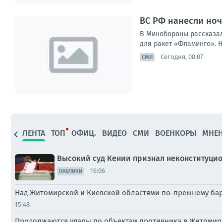
ВС РФ нанесли но
В Минобороны рассказал
для ракет «Фламинго». Н
Сегодня, 08:07
СМИ
ЛЕНТА
ТОП
ОФИЦ.
ВИДЕО
СМИ
ВОЕНКОРЫ
МНЕ
Высокий суд Кении признал неконституцио
16:06
ПАБЛИКИ
Над Житомирской и Киевской областями по-прежнему ба
15:48
Продолжаются удары по объектам противника в Житоми