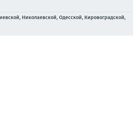
иевской, Николаевской, Одесской, Кировоградской,
и Гераней//
Украина.ру
д ГСМ