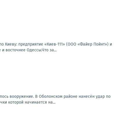
по Киеву: предприятие «Киев-111» (ООО «Файер Пойнт») и
и восточнее Одессы.Что за...
илось вооружение. В Оболонском районе нанесён удар по
ки которой начинается на...