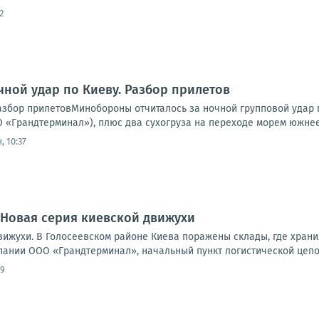
2
чной удар по Киеву. Разбор прилетов
Разбор прилетовМинобороны отчиталось за ночной групповой удар 
 «Грандтерминал»), плюс два сухогруза на переходе морем южнее 
, 10:37
 Новая серия киевской движухи
вижухи. В Голосеевском районе Киева поражены склады, где хран
пании ООО «Грандтерминал», начальный пункт логистической цепоч
09