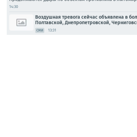
14:30
Воздушная тревога сейчас объявлена в бо
Полтавской, Днепропетровской, Черниговско
13:31
СМИ
Взрывы в Житомире//
Украина.ру
13:19
Несколько реактивных Гераней нарезают круги над Киев
13:12
Записки ветерана: Новая серия киевской 
11:09
ПАБЛИКИ
Александр Коц: Ночной удар по Киеву. Раз
10:37
ВОЕНКОРЫ
Минобороны раскрыло цели ночного удара
09:12
ПАБЛИКИ