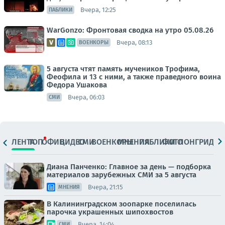
Вчера, 12:25
ПАБЛИКИ
WarGonzo: Фронтовая сводка на утро 05.08.26
Вчера, 08:13
ВОЕНКОРЫ
5 августа чтят память мучеников Трофима,
Феофила и 13 с ними, а также праведного воина
Федора Ушакова
Вчера, 06:03
СМИ
ЛЕНТА
ТОП
ОФИЦ.
ВИДЕО
СМИ
ВОЕНКОРЫ
МНЕНИЯ
ПАБЛИКИ
ФОТО
ЛОНГРИДЫ
Диана Панченко: Главное за день — подборка
материалов зарубежных СМИ за 5 августа
Вчера, 21:15
МНЕНИЯ
В Калининградском зоопарке поселилась
парочка украшенных шипохвостов
Вчера, 14:04
СМИ