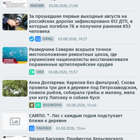
03.08.2026, 21:06
МНЕНИЯ
За прошедшие первые выходные августа на
российских дорогах зафиксировано 612 ДТП, в
которых погибли 78 и получили ранения 853
человека
03.08.2026, 16:27
ОФИЦ.
Разведчики Северян вскрыли точное
местоположение ремонтных цехов, где
украинские националисты восстанавливали
пораженные артиллерийские орудия
03.08.2026, 15:57
СМИ
Анна Долгарева: Карелия без фильтров). Снова
провела три дня в деревне под Петрозаводском,
ловила рыбов, собирала грибы и малину, мяла
ухи коту Лапсику и собаке Кусе
03.08.2026, 15:40
ВОЕНКОРЫ
САМПО. *. Лес с каждым годом подступает
ближе к деревне
03.08.2026, 13:44
ПАБЛИКИ
Эдуард Басурин: Профессор Хельсинского