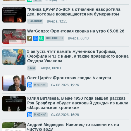
"Клика ЦРУ-МИ6-ВСУ в отчаянии наворотила
дел, которые возвращаются им бумерангом
Вчера, 12:25
ПАБЛИКИ
WarGonzo: Фронтовая сводка на утро 05.08.26
Вчера, 08:13
ВОЕНКОРЫ
5 августа чтят память мучеников Трофима,
Феофила и 13 с ними, а также праведного воина
Федора Ушакова
Вчера, 06:03
СМИ
Олег Царёв: Фронтовая сводка 4 августа
04.08.2026, 19:26
МНЕНИЯ
Юлия Витязева: В мае 1950 года вышел рассказ
Рэя Брэдбери «Будет ласковый дождь» из цикла
«Марсианские хроники»
04.08.2026, 16:28
МНЕНИЯ
Андрей Медведев: Наконец-то вывели их на
чистую воду