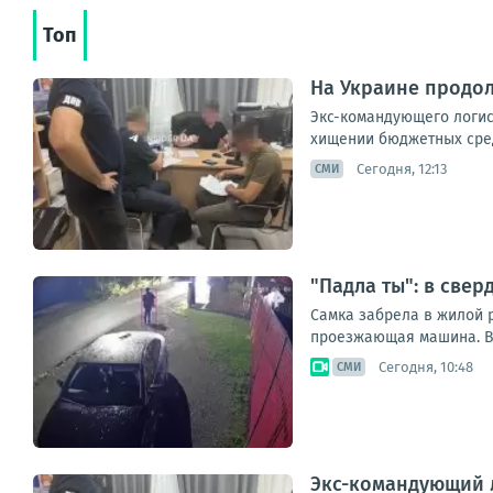
Топ
На Украине продо
Экс-командующего логис
хищении бюджетных сред
Сегодня, 12:13
СМИ
"Падла ты": в све
Самка забрела в жилой р
проезжающая машина. Вт
Сегодня, 10:48
СМИ
Экс-командующий 