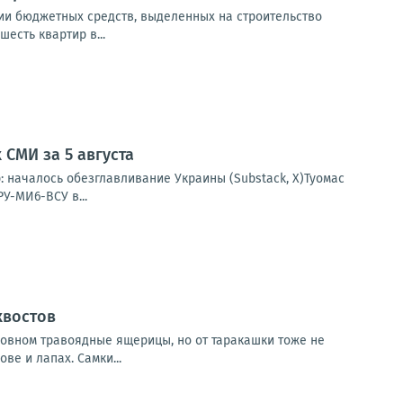
ии бюджетных средств, выделенных на строительство
есть квартир в...
СМИ за 5 августа
: началось обезглавливание Украины (Substack, X)Туомас
У-МИ6-ВСУ в...
хвостов
овном травоядные ящерицы, но от таракашки тоже не
ве и лапах. Самки...