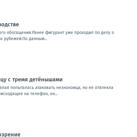
водстве
го обогащения.Ранее фигурант уже проходил по делу о
х рубежей.По данным...
ицу с тремя детёнышами
апая попыталась атаковать незнакомца, но её отвлекла
сходящее на телефон, он...
озрение