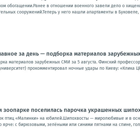
ном обогащении.Ранее в отношении военного завели дело о хищен
ельных сооружений.Теперь у него нашли апартаменты в Буковеле, ш
лавное за день — подборка материалов зарубежных 
орка материалов зарубежных СМИ за 5 августа. Финский профессор
университет) прокомментировал ночные удары по Киеву: «Клика ЦР
м зоопарке поселилась парочка украшенных шипо
рк птиц «Малинки» на юбилей.Шипохвосты — миролюбивые и в осн
 ярче: с бирюзовыми, зелёными или синими пятнами на спине, голо