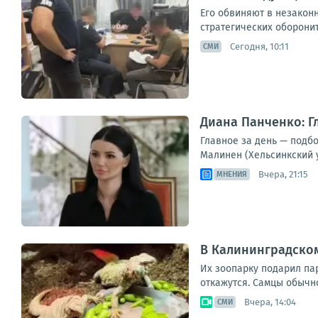
Его обвиняют в незакон
стратегических оборонит
Сегодня, 10:11
СМИ
Диана Панченко: Г
Главное за день — подб
Малинен (Хельсинкский 
Вчера, 21:15
МНЕНИЯ
В Калининградско
Их зоопарку подарил па
откажутся. Самцы обычно
Вчера, 14:04
СМИ