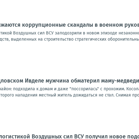
лжаются коррупционные скандалы в военном руко
тикой Воздушных сил ВСУ заподозрили в новом эпизоде незаконно
ств, выделенных на строительство стратегических оборонительны
рдловском Ивделе мужчина обматерил маму-медвед
айон: подходила к домам и даже "поссорилась" с прохожим. Косол
орого нападения местный житель дожидаться не стал. Снимая прои
логистикой Воздушных сил ВСУ получил новое под