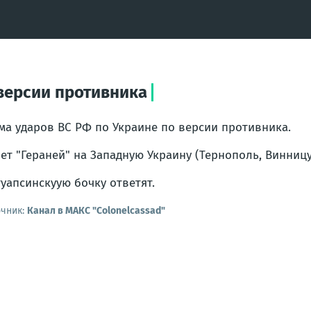
 версии противника
ма ударов ВС РФ по Украине по версии противника.
ет "Гераней" на Западную Украину (Тернополь, Винниц
туапсинскуую бочку ответят.
очник:
Канал в МАКС "Colonelcassad"