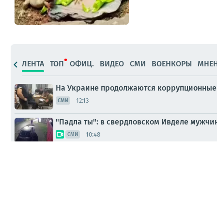
ЛЕНТА
ТОП
ОФИЦ.
ВИДЕО
СМИ
ВОЕНКОРЫ
МНЕ
На Украине продолжаются коррупционные 
12:13
СМИ
"Падла ты": в свердловском Ивделе мужч
10:48
СМИ
Экс-командующий логистикой Воздушных с
10:11
СМИ
Диана Панченко: Главное за день — подбор
Вчера, 21:15
МНЕНИЯ