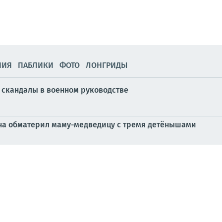
НИЯ
ПАБЛИКИ
ФОТО
ЛОНГРИДЫ
скандалы в военном руководстве
ина обматерил маму-медведицу с тремя детёнышами
ил ВСУ получил новое подозрение
ка материалов зарубежных СМИ за 5 августа