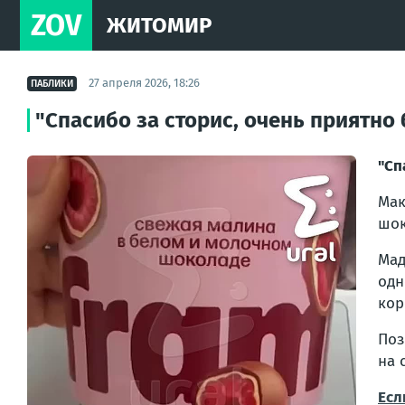
ZOV
ЖИТОМИР
27 апреля 2026, 18:26
ПАБЛИКИ
"Спасибо за сторис, очень приятно
"Сп
Мак
шок
Мад
одн
кор
Поз
на 
Есл