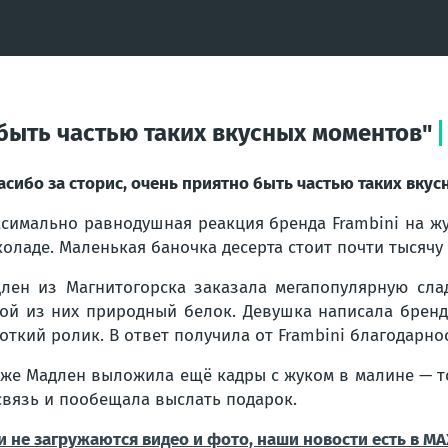
 быть частью таких вкусных моментов"
асибо за сторис, очень приятно быть частью таких вку
симально равнодушная реакция бренда Frambini на жу
оладе. Маленькая баночка десерта стоит почти тысячу
лен из Магнитогорска заказала мегапопулярную слад
ой из них природный белок. Девушка написала бренду
откий ролик. В ответ получила от Frambini благодарно
же Мадлен выложила ещё кадры с жуком в малине — т
связь и пообещала выслать подарок.
и не загружаются видео и фото, наши новости есть в MA