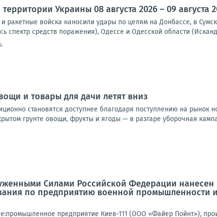
территории Украины 08 августа 2026 – 09 августа 2
и ракетные войска наносили удары по целям на Донбассе, в Сумск
сь спектр средств поражения), Одессе и Одесской области (Исканд
4
вощи и товары для дачи летят вниз
диционно становятся доступнее благодаря поступлению на рынок н
ытом грунте овощи, фрукты и ягоды — в разгаре уборочная кампан
уженными Силами Российской Федерации нанесен
вания по предприятию военной промышленности и
е:промышленное предприятие Киев-111 (ООО «Файер Пойнт»), пр