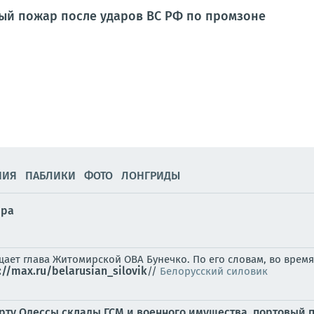
ый пожар после ударов ВС РФ по промзоне
НИЯ
ПАБЛИКИ
ФОТО
ЛОНГРИДЫ
ира
ает глава Житомирской ОВА Бунечко. По его словам, во врем
://max.ru/belarusian_silovik
//
Белорусский силовик
порту Одессы склады ГСМ и военного имущества, портовый 