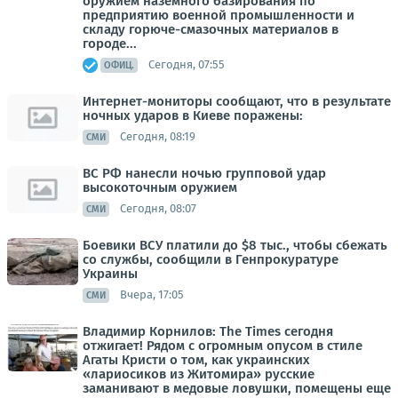
оружием наземного базирования по
предприятию военной промышленности и
складу горюче-смазочных материалов в
городе...
Сегодня, 07:55
ОФИЦ.
Интернет-мониторы сообщают, что в результате
ночных ударов в Киеве поражены:
Сегодня, 08:19
СМИ
ВС РФ нанесли ночью групповой удар
высокоточным оружием
Сегодня, 08:07
СМИ
Боевики ВСУ платили до $8 тыс., чтобы сбежать
со службы, сообщили в Генпрокуратуре
Украины
Вчера, 17:05
СМИ
Владимир Корнилов: The Times сегодня
отжигает! Рядом с огромным опусом в стиле
Агаты Кристи о том, как украинских
«лариосиков из Житомира» русские
заманивают в медовые ловушки, помещены еще