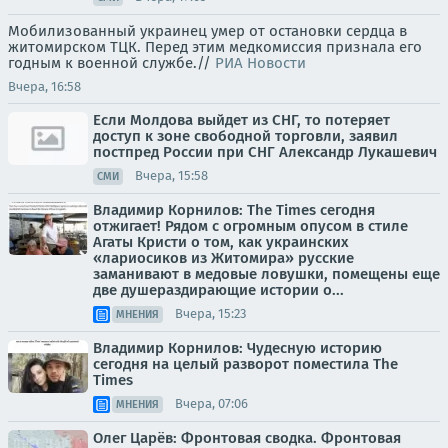
Мобилизованный украинец умер от остановки сердца в
житомирском ТЦК. Перед этим медкомиссия признала его
годным к военной службе.//
РИА Новости
Вчера, 16:58
Если Молдова выйдет из СНГ, то потеряет
доступ к зоне свободной торговли, заявил
постпред России при СНГ Александр Лукашевич
Вчера, 15:58
СМИ
Владимир Корнилов: The Times сегодня
отжигает! Рядом с огромным опусом в стиле
Агаты Кристи о том, как украинских
«лариосиков из Житомира» русские
заманивают в медовые ловушки, помещены еще
две душераздирающие истории о...
Вчера, 15:23
МНЕНИЯ
Владимир Корнилов: Чудесную историю
сегодня на целый разворот поместила The
Times
Вчера, 07:06
МНЕНИЯ
Олег Царёв: Фронтовая сводка. Фронтовая