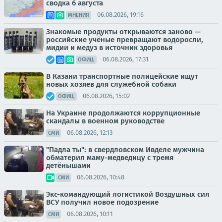
сводка 6 августа
06.08.2026, 19:16
МНЕНИЯ
Знакомые продукты открываются заново —
российские учёные превращают водоросли,
мидии и медуз в источник здоровья
06.08.2026, 17:31
ОФИЦ.
В Казани транспортные полицейские ищут
новых хозяев для служебной собаки
06.08.2026, 15:02
ОФИЦ.
На Украине продолжаются коррупционные
скандалы в военном руководстве
06.08.2026, 12:13
СМИ
"Падла ты": в свердловском Ивделе мужчина
обматерил маму-медведицу с тремя
детёнышами
06.08.2026, 10:48
СМИ
Экс-командующий логистикой Воздушных сил
ВСУ получил новое подозрение
06.08.2026, 10:11
СМИ