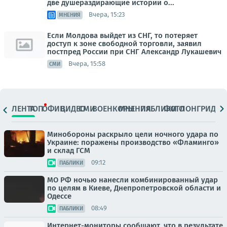
две душераздирающие истории о...
Вчера, 15:23
МНЕНИЯ
Если Молдова выйдет из СНГ, то потеряет
доступ к зоне свободной торговли, заявил
постпред России при СНГ Александр Лукашевич
Вчера, 15:58
СМИ
ЛЕНТА
ТОП
ОФИЦ.
ВИДЕО
СМИ
ВОЕНКОРЫ
МНЕНИЯ
ПАБЛИКИ
ФОТО
ЛОНГРИДЫ
Минобороны раскрыло цели ночного удара по
Украине: поражены производство «Фламинго»
и склад ГСМ
09:12
ПАБЛИКИ
МО РФ ночью нанесли комбинированный удар
по целям в Киеве, Днепропетровской области и
Одессе
08:49
ПАБЛИКИ
Интернет-мониторы сообщают, что в результате