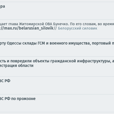
ира
ает глава Житомирской ОВА Бунечко. По его словам, во врем
://max.ru/belarusian_silovik
//
Белорусский силовик
порту Одессы склады ГСМ и военного имущества, портовый 
сть и повредили объекты гражданской инфраструктуры, а
истрация области
ВС РФ
ВС РФ по промзоне