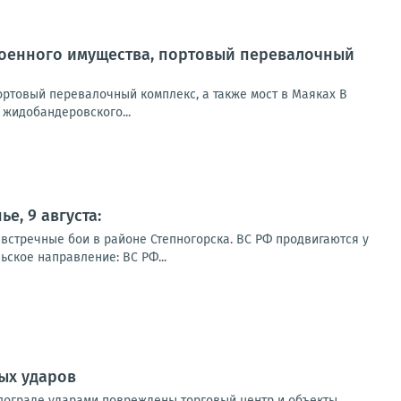
 военного имущества, портовый перевалочный
ортовый перевалочный комплекс, а также мост в Маяках В
жидобандеровского...
е, 9 августа:
 встречные бои в районе Степногорска. ВС РФ продвигаются у
ское направление: ВС РФ...
ых ударов
влограде ударами повреждены торговый центр и объекты