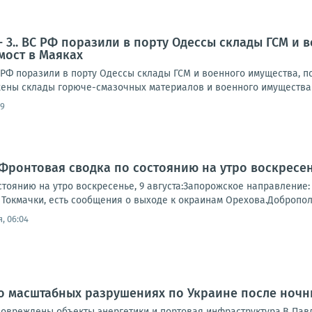
- 3.. ВС РФ поразили в порту Одессы склады ГСМ и
мост в Маяках
 РФ поразили в порту Одессы склады ГСМ и военного имущества, п
ены склады горюче-смазочных материалов и военного имущества 
09
Фронтовая сводка по состоянию на утро воскресень
тоянию на утро воскресенье, 9 августа:Запорожское направление:
Токмачки, есть сообщения о выходе к окраинам Орехова.Доброполь
, 06:04
о масштабных разрушениях по Украине после ночн
 повреждены объекты энергетики и портовая инфраструктура.В Па