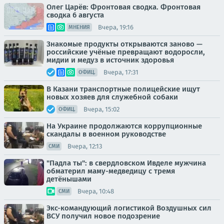
Олег Царёв: Фронтовая сводка. Фронтовая
сводка 6 августа
Вчера, 19:16
МНЕНИЯ
Знакомые продукты открываются заново —
российские учёные превращают водоросли,
мидии и медуз в источник здоровья
Вчера, 17:31
ОФИЦ.
В Казани транспортные полицейские ищут
новых хозяев для служебной собаки
Вчера, 15:02
ОФИЦ.
На Украине продолжаются коррупционные
скандалы в военном руководстве
Вчера, 12:13
СМИ
"Падла ты": в свердловском Ивделе мужчина
обматерил маму-медведицу с тремя
детёнышами
Вчера, 10:48
СМИ
Экс-командующий логистикой Воздушных сил
ВСУ получил новое подозрение