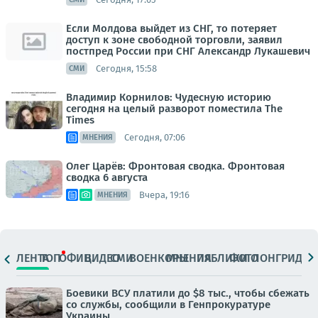
Если Молдова выйдет из СНГ, то потеряет
доступ к зоне свободной торговли, заявил
постпред России при СНГ Александр Лукашевич
Сегодня, 15:58
СМИ
Владимир Корнилов: Чудесную историю
сегодня на целый разворот поместила The
Times
Сегодня, 07:06
МНЕНИЯ
Олег Царёв: Фронтовая сводка. Фронтовая
сводка 6 августа
Вчера, 19:16
МНЕНИЯ
ЛЕНТА
ТОП
ОФИЦ.
ВИДЕО
СМИ
ВОЕНКОРЫ
МНЕНИЯ
ПАБЛИКИ
ФОТО
ЛОНГРИДЫ
Боевики ВСУ платили до $8 тыс., чтобы сбежать
со службы, сообщили в Генпрокуратуре
Украины