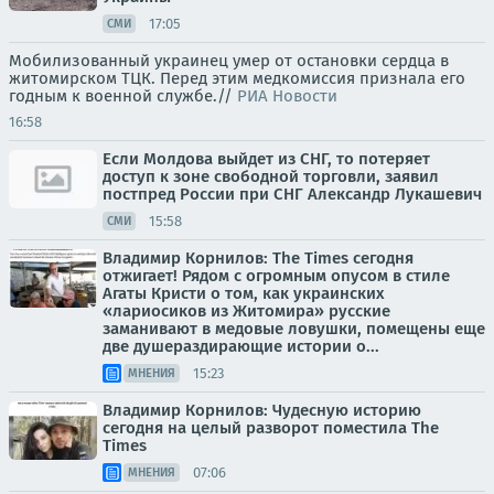
17:05
СМИ
Мобилизованный украинец умер от остановки сердца в
житомирском ТЦК. Перед этим медкомиссия признала его
годным к военной службе.//
РИА Новости
16:58
Если Молдова выйдет из СНГ, то потеряет
доступ к зоне свободной торговли, заявил
постпред России при СНГ Александр Лукашевич
15:58
СМИ
Владимир Корнилов: The Times сегодня
отжигает! Рядом с огромным опусом в стиле
Агаты Кристи о том, как украинских
«лариосиков из Житомира» русские
заманивают в медовые ловушки, помещены еще
две душераздирающие истории о...
15:23
МНЕНИЯ
Владимир Корнилов: Чудесную историю
сегодня на целый разворот поместила The
Times
07:06
МНЕНИЯ