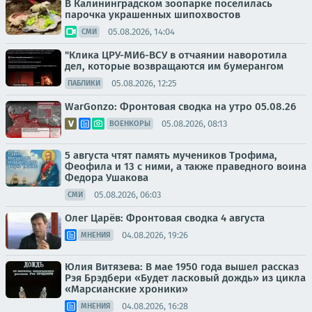
В Калининградском зоопарке поселилась
парочка украшенных шипохвостов
05.08.2026, 14:04
СМИ
"Клика ЦРУ-МИ6-ВСУ в отчаянии наворотила
дел, которые возвращаются им бумерангом
05.08.2026, 12:25
ПАБЛИКИ
WarGonzo: Фронтовая сводка на утро 05.08.26
05.08.2026, 08:13
ВОЕНКОРЫ
5 августа чтят память мучеников Трофима,
Феофила и 13 с ними, а также праведного воина
Федора Ушакова
05.08.2026, 06:03
СМИ
Олег Царёв: Фронтовая сводка 4 августа
04.08.2026, 19:26
МНЕНИЯ
Юлия Витязева: В мае 1950 года вышел рассказ
Рэя Брэдбери «Будет ласковый дождь» из цикла
«Марсианские хроники»
04.08.2026, 16:28
МНЕНИЯ