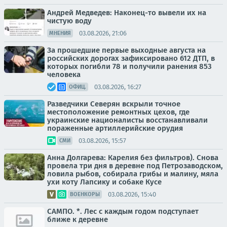
Андрей Медведев: Наконец-то вывели их на
чистую воду
03.08.2026, 21:06
МНЕНИЯ
За прошедшие первые выходные августа на
российских дорогах зафиксировано 612 ДТП, в
которых погибли 78 и получили ранения 853
человека
03.08.2026, 16:27
ОФИЦ.
Разведчики Северян вскрыли точное
местоположение ремонтных цехов, где
украинские националисты восстанавливали
пораженные артиллерийские орудия
03.08.2026, 15:57
СМИ
Анна Долгарева: Карелия без фильтров). Снова
провела три дня в деревне под Петрозаводском,
ловила рыбов, собирала грибы и малину, мяла
ухи коту Лапсику и собаке Кусе
03.08.2026, 15:40
ВОЕНКОРЫ
САМПО. *. Лес с каждым годом подступает
ближе к деревне