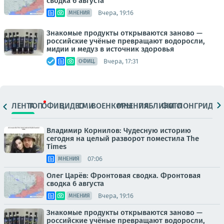
сводка 6 августа
Вчера, 19:16
МНЕНИЯ
Знакомые продукты открываются заново —
российские учёные превращают водоросли,
мидии и медуз в источник здоровья
Вчера, 17:31
ОФИЦ.
ЛЕНТА
ТОП
ОФИЦ.
ВИДЕО
СМИ
ВОЕНКОРЫ
МНЕНИЯ
ПАБЛИКИ
ФОТО
ЛОНГРИДЫ
Владимир Корнилов: Чудесную историю
сегодня на целый разворот поместила The
Times
07:06
МНЕНИЯ
Олег Царёв: Фронтовая сводка. Фронтовая
сводка 6 августа
Вчера, 19:16
МНЕНИЯ
Знакомые продукты открываются заново —
российские учёные превращают водоросли,