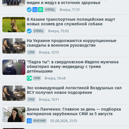
мидии и медуз в источник здоровья
Вчера, 17:31
ОФИЦ.
В Казани транспортные полицейские ищут
новых хозяев для служебной собаки
Вчера, 15:02
ОФИЦ.
На Украине продолжаются коррупционные
скандалы в военном руководстве
Вчера, 12:13
СМИ
"Падла ты": в свердловском Ивделе мужчина
обматерил маму-медведицу с тремя
детёнышами
Вчера, 10:48
СМИ
Экс-командующий логистикой Воздушных сил
ВСУ получил новое подозрение
Вчера, 10:11
СМИ
Диана Панченко: Главное за день — подборка
материалов зарубежных СМИ за 5 августа
05.08.2026, 21:15
МНЕНИЯ