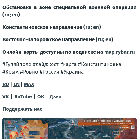
Обстановка в зоне специальной военной операции
(
ru
;
en
)
Константиновское направление (
ru
;
en
)
Восточно-Запорожское направление (
ru
;
en
)
Онлайн-карты доступны по подписке на
map.rybar.ru
#Гуляйполе #дайджест #карта #Константиновка
#Крым #Ровно #Россия #Украина
RU
|
EN
|
MAX
VK
|
RuTube
|
ОК
|
Дзен
Поддержать нас