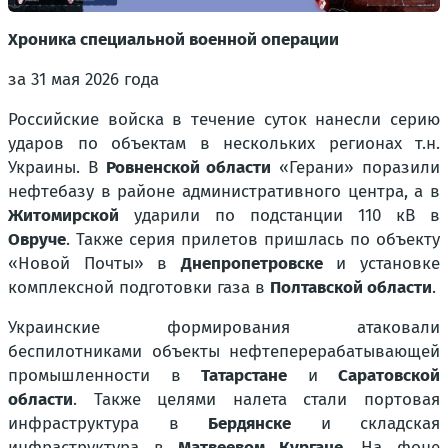
Хроника специальной военной операции
за 31 мая 2026 года
Российские войска в течение суток нанесли серию
ударов по объектам в нескольких регионах т.н.
Украины. В
Ровненской области
«Герани» поразили
нефтебазу в районе административного центра, а в
Житомирской
ударили по подстанции 110 кВ в
Овруче
. Также серия прилетов пришлась по объекту
«Новой Почты» в
Днепропетровске
и установке
комплексной подготовки газа в
Полтавской области
.
Украинские формирования атаковали
беспилотниками объекты нефтеперерабатывающей
промышленности в
Татарстане
и
Саратовской
области
. Также целями налета стали портовая
инфраструктура в
Бердянске
и складская
инфраструктура в
Матвеевом Кургане
. На фоне