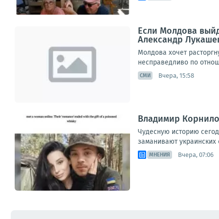
Если Молдова выйд
Александр Лукаше
Молдова хочет расторгну
несправедливо по отноше
Вчера, 15:58
СМИ
Владимир Корнилов
Чудесную историю сегод
заманивают украинских с
Вчера, 07:06
МНЕНИЯ