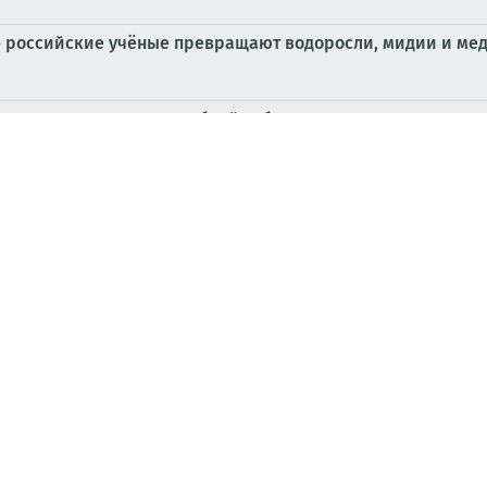
 российские учёные превращают водоросли, мидии и меду
новых хозяев для служебной собаки
скандалы в военном руководстве
ина обматерил маму-медведицу с тремя детёнышами
ил ВСУ получил новое подозрение
ка материалов зарубежных СМИ за 5 августа