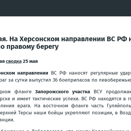
мая. На Херсонском направлении ВС РФ
по правому берегу
ая
сводка
25 мая
онском направлении
ВС РФ наносят регулярные удар
Враг за сутки выпустил 36 боеприпасов по левобережью
адном фланге
Запорожского участка
ВСУ продолжаю
рске и имеет тактические успехи. ВС РФ находятся в
еления врага. На восточном фланге часть Гуляйполь
ерхней Терсы наши бойцы укрепляют позиции, в Возд
анции.