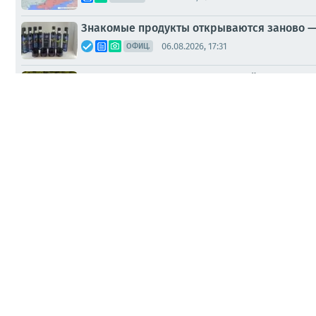
Знакомые продукты открываются заново —
06.08.2026, 17:31
ОФИЦ.
В Казани транспортные полицейские ищут 
06.08.2026, 15:02
ОФИЦ.
На Украине продолжаются коррупционные 
06.08.2026, 12:13
СМИ
"Падла ты": в свердловском Ивделе мужч
06.08.2026, 10:48
СМИ
Экс-командующий логистикой Воздушных с
06.08.2026, 10:11
СМИ
Диана Панченко: Главное за день — подбор
05.08.2026, 21:15
МНЕНИЯ