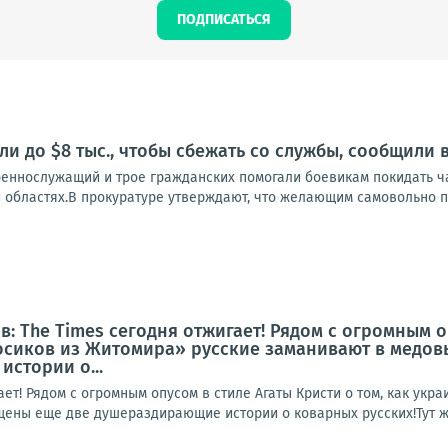
ПОДПИСАТЬСЯ
ли до $8 тыс., чтобы сбежать со службы, сообщили
оеннослужащий и трое гражданских помогали боевикам покидать ч
областях.В прокуратуре утверждают, что желающим самовольно пок
: The Times сегодня отжигает! Рядом с огромным оп
осиков из Житомира» русские заманивают в медов
стории о...
ает! Рядом с огромным опусом в стиле Агаты Кристи о том, как ук
ны еще две душераздирающие истории о коварных русских!Тут же - 