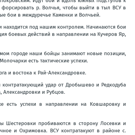
Покровским. Идут бои и вдоль южных подступов к
 форсировать р. Волчья, чтобы выйти в тыл ВСУ в
ые бои в междуречье Каменки и Волчьей.
ки находится под нашим контролем. Начинаются бои
ция боевых действий в направлении на Кучеров Яр,
самом городе наши бойцы занимают новые позиции,
Молочарки есть тактические успехи.
га и востока к Рай-Александровке.
ти контратакующий удар от Дробышево и Редкодуба
, Александровки и Рубцов.
же есть успехи в направлении на Ковшаровку и
ны Шестеровки пробиваются в сторону Лосевки и
чное и Охримовка. ВСУ контратакуют в районе с.