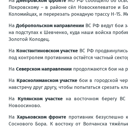
На
Днепровском фронте
МО РФ сообщило об освоб
Покровскому – в районе сёл Новоскелеватое и Бо
Коломийцах, и перерезать рокадную трассу Н-15. 
На
Добропольском направлении
ВС РФ ведут бои з
на подступах к Шевченко, куда наши войска проби
Золотой Колодец.
На
Константиновском участке
ВС РФ продвинулись 
под контролем противника остаётся частный сектор
На
Северском направлении
продолжаются бои на ру
На
Краснолиманском участке
бои в городской чер
навстречу друг другу, чтобы попытаться срезать к
На
Купянском участке
на восточном берегу ВС 
Новоосиново.
На
Харьковском фронте
противник безуспешно ко
Соснового Бора. К востоку от Волчанска тяжёлы