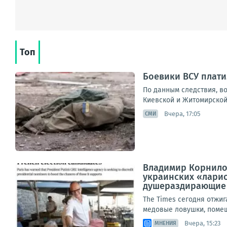
Топ
Боевики ВСУ плати
По данным следствия, в
Киевской и Житомирской 
Вчера, 17:05
СМИ
Владимир Корнилов
украинских «лари
душераздирающие и
The Times сегодня отжиг
медовые ловушки, помеще
Вчера, 15:23
МНЕНИЯ