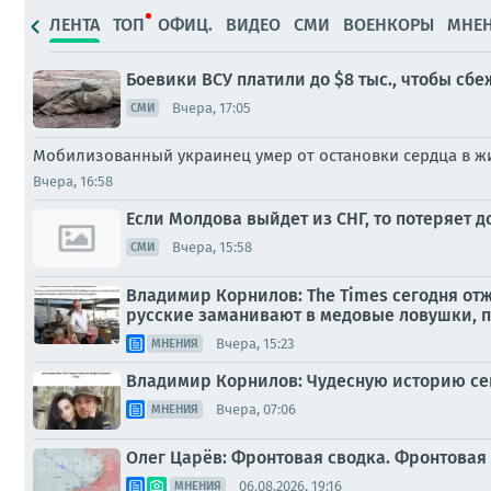
ЛЕНТА
ТОП
ОФИЦ.
ВИДЕО
СМИ
ВОЕНКОРЫ
МНЕ
Боевики ВСУ платили до $8 тыс., чтобы сб
Вчера, 17:05
СМИ
Мобилизованный украинец умер от остановки сердца в ж
Вчера, 16:58
Если Молдова выйдет из СНГ, то потеряет 
Вчера, 15:58
СМИ
Владимир Корнилов: The Times сегодня отж
русские заманивают в медовые ловушки, 
Вчера, 15:23
МНЕНИЯ
Владимир Корнилов: Чудесную историю сег
Вчера, 07:06
МНЕНИЯ
Олег Царёв: Фронтовая сводка. Фронтовая 
06.08.2026, 19:16
МНЕНИЯ