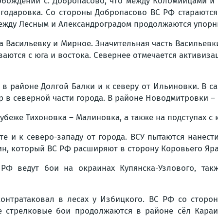
ождении с. Добропасово, что между Коломийцами и 
годаровка. Со стороны Добропасово ВС РФ стараются
Между Лесным и Александроградом продолжаются упорн
а Васильевку и Мирное. Значительная часть Васильев
ваются с юга и востока. Севернее отмечается активиза
в районе Долгой Балки и к северу от Ильиновки. В 
 в северной части города. В районе Новодмитровки – 
беже Тихоновка – Малиновка, а также на подступах с ю
те и к северо-западу от города. ВСУ пытаются нанес
лин, который ВС РФ расширяют в сторону Коровьего Яра
РФ ведут бои на окраинах Купянска-Узлового, так
нтратаковал в лесах у Избицкого. ВС РФ со сторо
е стрелковые бои продолжаются в районе сёл Караи