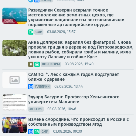
Разведчики Северян вскрыли точное
местоположение ремонтных цехов, где
украинские националисты восстанавливали
пораженные артиллерийские орудия
03.08.2026, 15:57
СМИ
Анна Долгарева: Карелия без фильтров). Снова
провела три дня в деревне под Петрозаводском,
ловила рыбов, собирала грибы и малину, мяла
ухи коту Лапсику и собаке Кусе
03.08.2026, 15:40
ВОЕНКОРЫ
САМПО. *. Лес с каждым годом подступает
ближе к деревне
03.08.2026, 13:44
ПАБЛИКИ
Эдуард Басурин: Профессор Хельсинского
университета Малинен:
03.08.2026, 10:46
МНЕНИЯ
Измена смородине: что происходит в России с
собственным производством ягод
03.08.2026, 09:30
СМИ