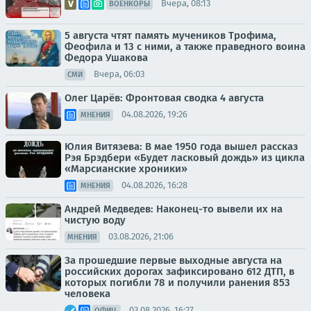
Вчера, 08:13
ВОЕНКОРЫ
5 августа чтят память мучеников Трофима,
Феофила и 13 с ними, а также праведного воина
Федора Ушакова
Вчера, 06:03
СМИ
Олег Царёв: Фронтовая сводка 4 августа
04.08.2026, 19:26
МНЕНИЯ
Юлия Витязева: В мае 1950 года вышел рассказ
Рэя Брэдбери «Будет ласковый дождь» из цикла
«Марсианские хроники»
04.08.2026, 16:28
МНЕНИЯ
Андрей Медведев: Наконец-то вывели их на
чистую воду
03.08.2026, 21:06
МНЕНИЯ
За прошедшие первые выходные августа на
российских дорогах зафиксировано 612 ДТП, в
которых погибли 78 и получили ранения 853
человека
03.08.2026, 16:27
ОФИЦ.