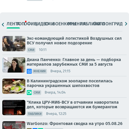
ЛЕНТА
ТОП
ОФИЦ.
ВИДЕО
СМИ
ВОЕНКОРЫ
МНЕНИЯ
ПАБЛИКИ
ФОТО
ЛОНГРИДЫ
Экс-командующий логистикой Воздушных сил
ВСУ получил новое подозрение
10:11
СМИ
Диана Панченко: Главное за день — подборка
материалов зарубежных СМИ за 5 августа
Вчера, 21:15
МНЕНИЯ
В Калининградском зоопарке поселилась
парочка украшенных шипохвостов
Вчера, 14:04
СМИ
"Клика ЦРУ-МИ6-ВСУ в отчаянии наворотила
дел, которые возвращаются им бумерангом
Вчера, 12:25
ПАБЛИКИ
WarGonzo: Фронтовая сводка на утро 05.08.26