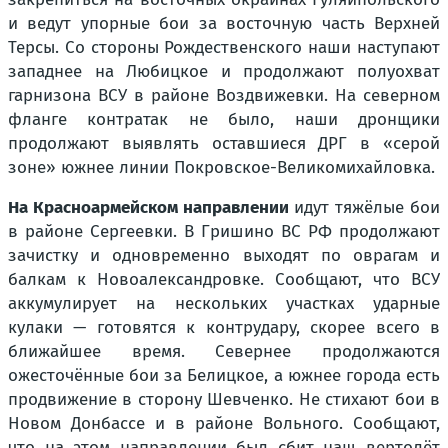
и ведут упорные бои за восточную часть Верхней
Терсы. Со стороны Рождественского наши наступают
западнее на Любицкое и продолжают полуохват
гарнизона ВСУ в районе Воздвижевки. На северном
фланге контратак не было, наши дронщики
продолжают выявлять оставшиеся ДРГ в «серой
зоне» южнее линии Покровское-Великомихайловка.
На Красноармейском направлении
идут тяжёлые бои
в районе Сергеевки. В Гришино ВС РФ продолжают
зачистку и одновременно выходят по оврагам и
балкам к Новоалександровке. Сообщают, что ВСУ
аккумулирует на нескольких участках ударные
кулаки — готовятся к контрудару, скорее всего в
ближайшее время. Севернее продолжаются
ожесточённые бои за Белицкое, а южнее города есть
продвижение в сторону Шевченко. Не стихают бои в
Новом Донбассе и в районе Вольного. Сообщают,
что на этом направлении был сбит наш вертолёт