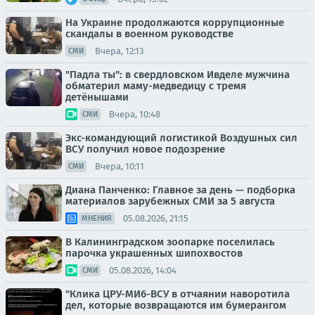
На Украине продолжаются коррупционные
скандалы в военном руководстве
Вчера, 12:13
СМИ
"Падла ты": в свердловском Ивделе мужчина
обматерил маму-медведицу с тремя
детёнышами
Вчера, 10:48
СМИ
Экс-командующий логистикой Воздушных сил
ВСУ получил новое подозрение
Вчера, 10:11
СМИ
Диана Панченко: Главное за день — подборка
материалов зарубежных СМИ за 5 августа
05.08.2026, 21:15
МНЕНИЯ
В Калининградском зоопарке поселилась
парочка украшенных шипохвостов
05.08.2026, 14:04
СМИ
"Клика ЦРУ-МИ6-ВСУ в отчаянии наворотила
дел, которые возвращаются им бумерангом