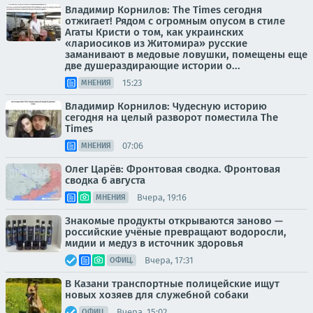
Владимир Корнилов: The Times сегодня
отжигает! Рядом с огромным опусом в стиле
Агаты Кристи о том, как украинских
«лариосиков из Житомира» русские
заманивают в медовые ловушки, помещены еще
две душераздирающие истории о...
15:23
МНЕНИЯ
Владимир Корнилов: Чудесную историю
сегодня на целый разворот поместила The
Times
07:06
МНЕНИЯ
Олег Царёв: Фронтовая сводка. Фронтовая
сводка 6 августа
Вчера, 19:16
МНЕНИЯ
Знакомые продукты открываются заново —
российские учёные превращают водоросли,
мидии и медуз в источник здоровья
Вчера, 17:31
ОФИЦ.
В Казани транспортные полицейские ищут
новых хозяев для служебной собаки
Вчера, 15:02
ОФИЦ.