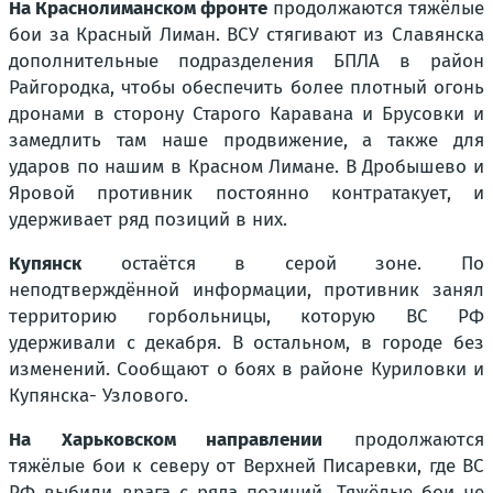
На Краснолиманском фронте
продолжаются тяжёлые
бои за Красный Лиман. ВСУ стягивают из Славянска
дополнительные подразделения БПЛА в район
Райгородка, чтобы обеспечить более плотный огонь
дронами в сторону Старого Каравана и Брусовки и
замедлить там наше продвижение, а также для
ударов по нашим в Красном Лимане. В Дробышево и
Яровой противник постоянно контратакует, и
удерживает ряд позиций в них.
Купянск
остаётся в серой зоне. По
неподтверждённой информации, противник занял
территорию горбольницы, которую ВС РФ
удерживали с декабря. В остальном, в городе без
изменений. Сообщают о боях в районе Куриловки и
Купянска- Узлового.
На Харьковском направлении
продолжаются
тяжёлые бои к северу от Верхней Писаревки, где ВС
РФ выбили врага с ряда позиций. Тяжёлые бои не