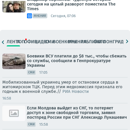
сегодня на целый разворот поместила The
Times
Сегодня, 07:06
МНЕНИЯ
ЛЕНТА
ТОП
ОФИЦ.
ВИДЕО
СМИ
ВОЕНКОРЫ
МНЕНИЯ
ПАБЛИКИ
ФОТО
ЛОНГРИДЫ
Боевики ВСУ платили до $8 тыс., чтобы сбежать
со службы, сообщили в Генпрокуратуре
Украины
17:05
СМИ
Мобилизованный украинец умер от остановки сердца в
житомирском ТЦК. Перед этим медкомиссия признала его
годным к военной службе.//
РИА Новости
16:58
Если Молдова выйдет из СНГ, то потеряет
доступ к зоне свободной торговли, заявил
постпред России при СНГ Александр Лукашевич
15:58
СМИ