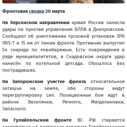
Фронтовая
сводка
20 марта
На Херсонском направлении
армия России нанесла
удары по пунктам управления БПЛА в Днепровском.
Сообщают об уничтожении пусковой установки ЗРК
IRIS-T в 15 км от линии фронта. Противник выпустил
54 снаряда по левобережью. Есть повреждения в
ряде муниципалитетов, в Скадовском округе удар
нанесён по котельной детсада. Обошлось без
пострадавших.
На Запорожском участке фронта
относительное
затишье на земле, обе стороны ведут
перегруппировку сил. Позиционные бои идут в
районе Веселянки, Речного, Магдалиновки,
Запасного.
На Гуляйпольском фронте
ВС РФ стараются
закрепиться на восточных окраинах Гуляйпольского