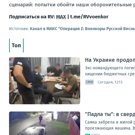
сценарий: попытки обойти наши оборонительные р
Подписаться на RV:
MAX
| t.me/RVvoenkor
Источник:
Канал в МАКС "Операция Z: Военкоры Русской Весн
Топ
На Украине продо
Экс-командующего логис
хищении бюджетных сред
Сегодня, 12:13
СМИ
"Падла ты": в све
Самка забрела в жилой р
проезжающая машина. Вт