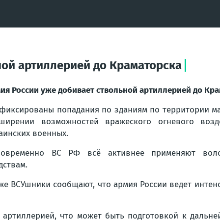
ной артиллерией до Краматорска
ия России уже добивает ствольной артиллерией до Кра
фиксированы попадания по зданиям по территории ма
ширении возможностей вражеского огневого возд
аинских военных.
новременно ВС РФ всё активнее применяют воло
дствам.
же ВСУшники сообщают, что армия России ведет интен
т артиллерией, что может быть подготовкой к дальн