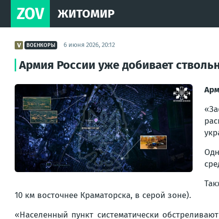
ZOV
ЖИТОМИР
6 июня 2026, 20:12
ВОЕНКОРЫ
Армия России уже добивает стволь
Арм
«За
рас
укр
Од
сре
Так
10 км восточнее Краматорска, в серой зоне).
«Населенный пункт систематически обстреливаю