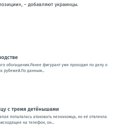
позиции», – добавляют украинцы.
водстве
го обогащения.Ранее фигурант уже проходил по делу о
х рубежей.По данным...
ицу с тремя детёнышами
апая попыталась атаковать незнакомца, но её отвлекла
сходящее на телефон, он...