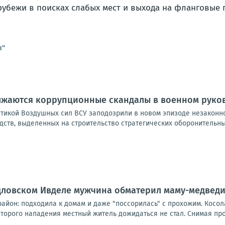
убежи в поисках слабых мест и выхода на фланговые 
ы"
лжаются коррупционные скандалы в военном руко
тикой Воздушных сил ВСУ заподозрили в новом эпизоде незаконно
ств, выделенных на строительство стратегических оборонительны
рдловском Ивделе мужчина обматерил маму-медвед
айон: подходила к домам и даже "поссорилась" с прохожим. Косол
орого нападения местный житель дожидаться не стал. Снимая прои