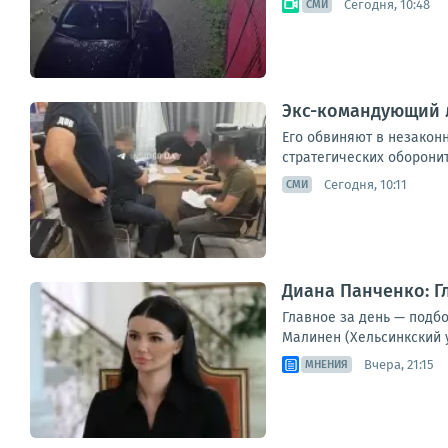
Сегодня, 10:48
СМИ
Экс-командующий 
Его обвиняют в незакон
стратегических оборонит
Сегодня, 10:11
СМИ
Диана Панченко: Г
Главное за день — подб
Малинен (Хельсинкский 
Вчера, 21:15
МНЕНИЯ