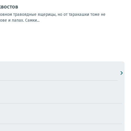
хвостов
овном травоядные ящерицы, но от таракашки тоже не
ве и лапах. Самки...