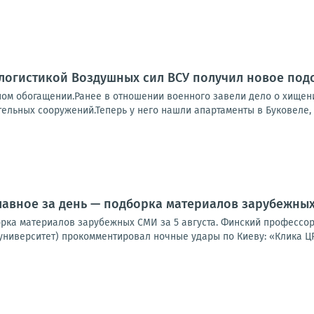
логистикой Воздушных сил ВСУ получил новое под
ном обогащении.Ранее в отношении военного завели дело о хищен
ельных сооружений.Теперь у него нашли апартаменты в Буковеле, ш
лавное за день — подборка материалов зарубежных 
орка материалов зарубежных СМИ за 5 августа. Финский профессор
университет) прокомментировал ночные удары по Киеву: «Клика ЦР