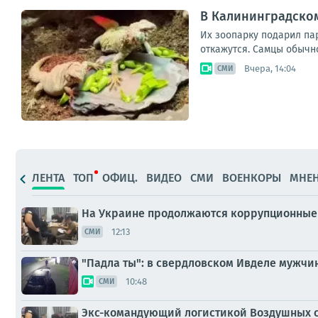
В Калининградско
Их зоопарку подарил па
откажутся. Самцы обычно
Вчера, 14:04
СМИ
ЛЕНТА
ТОП
ОФИЦ.
ВИДЕО
СМИ
ВОЕНКОРЫ
МНЕ
На Украине продолжаются коррупционные 
12:13
СМИ
"Падла ты": в свердловском Ивделе мужч
10:48
СМИ
Экс-командующий логистикой Воздушных с