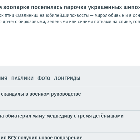
м зоопарке поселилась парочка украшенных шипо
рк птиц «Малинки» на юбилей.Шипохвосты — миролюбивые и в осн
 ярче: с бирюзовыми, зелёными или синими пятнами на спине, голо
НИЯ
ПАБЛИКИ
ФОТО
ЛОНГРИДЫ
скандалы в военном руководстве
ина обматерил маму-медведицу с тремя детёнышами
ил ВСУ получил новое подозрение