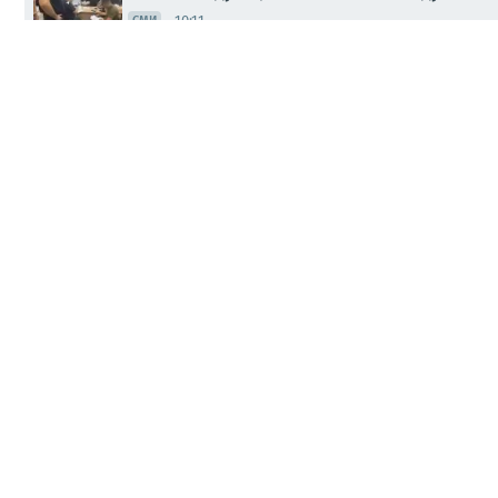
10:11
СМИ
Диана Панченко: Главное за день — подбор
Вчера, 21:15
МНЕНИЯ
В Калининградском зоопарке поселилась 
Вчера, 14:04
СМИ
"Клика ЦРУ-МИ6-ВСУ в отчаянии навороти
Вчера, 12:25
ПАБЛИКИ
WarGonzo: Фронтовая сводка на утро 05.08.
Вчера, 08:13
ВОЕНКОРЫ
5 августа чтят память мучеников Трофима,
Вчера, 06:03
СМИ
Олег Царёв: Фронтовая сводка 4 августа
04.08.2026, 19:26
МНЕНИЯ