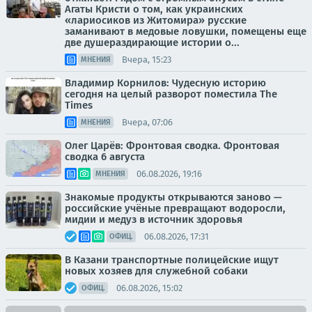
Агаты Кристи о том, как украинских
«лариосиков из Житомира» русские
заманивают в медовые ловушки, помещены еще
две душераздирающие истории о...
Вчера, 15:23
МНЕНИЯ
Владимир Корнилов: Чудесную историю
сегодня на целый разворот поместила The
Times
Вчера, 07:06
МНЕНИЯ
Олег Царёв: Фронтовая сводка. Фронтовая
сводка 6 августа
06.08.2026, 19:16
МНЕНИЯ
Знакомые продукты открываются заново —
российские учёные превращают водоросли,
мидии и медуз в источник здоровья
06.08.2026, 17:31
ОФИЦ.
В Казани транспортные полицейские ищут
новых хозяев для служебной собаки
06.08.2026, 15:02
ОФИЦ.