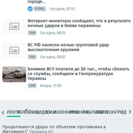
городе...
Сегодня, 07:55
ОФИЦ.
Интернет-мониторы сообщают, что в результате
ночных ударов в Киеве поражены:
Сегодня, 08:19
СМИ
ВС РФ нанесли ночью групповой удар
высокоточным оружием
Сегодня, 08:07
СМИ
Боевики ВСУ платили до $8 тыс., чтобы сбежать
со службы, сообщили в Генпрокуратуре
Украины
Вчера, 17:05
СМИ
ЛЕНТА
ТОП
ОФИЦ.
ВИДЕО
СМИ
ВОЕНКОРЫ
МНЕНИЯ
ПАБЛИКИ
ФОТО
ЛОНГРИДЫ
Продолжаются удары по объектам противника в
Житомире//
Украина.ру