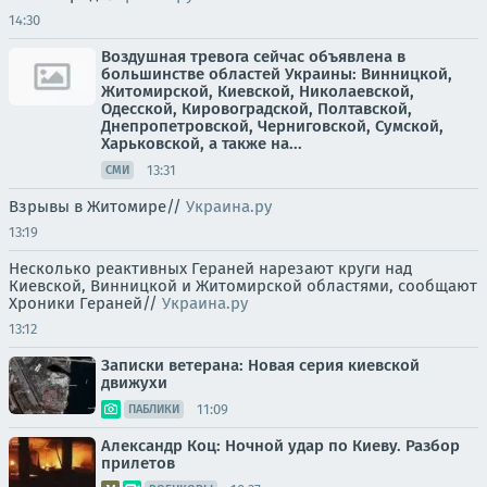
14:30
Воздушная тревога сейчас объявлена в
большинстве областей Украины: Винницкой,
Житомирской, Киевской, Николаевской,
Одесской, Кировоградской, Полтавской,
Днепропетровской, Черниговской, Сумской,
Харьковской, а также на...
13:31
СМИ
Взрывы в Житомире//
Украина.ру
13:19
Несколько реактивных Гераней нарезают круги над
Киевской, Винницкой и Житомирской областями, сообщают
Хроники Гераней//
Украина.ру
13:12
Записки ветерана: Новая серия киевской
движухи
11:09
ПАБЛИКИ
Александр Коц: Ночной удар по Киеву. Разбор
прилетов