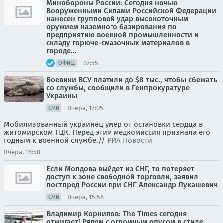
Минобороны России: Сегодня ночью
Вооруженными Силами Российской Федерации
нанесен групповой удар высокоточным
оружием наземного базирования по
предприятию военной промышленности и
складу горюче-смазочных материалов в
городе...
07:55
ОФИЦ.
Боевики ВСУ платили до $8 тыс., чтобы сбежать
со службы, сообщили в Генпрокуратуре
Украины
Вчера, 17:05
СМИ
Мобилизованный украинец умер от остановки сердца в
житомирском ТЦК. Перед этим медкомиссия признала его
годным к военной службе.//
РИА Новости
Вчера, 16:58
Если Молдова выйдет из СНГ, то потеряет
доступ к зоне свободной торговли, заявил
постпред России при СНГ Александр Лукашевич
Вчера, 15:58
СМИ
Владимир Корнилов: The Times сегодня
отжигает! Рядом с огромным опусом в стиле