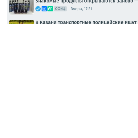
Знакомые продукты открываются заново —
Вчера, 17:31
ОФИЦ.
В Казани транспортные полицейские ищут 
Вчера, 15:02
ОФИЦ.
На Украине продолжаются коррупционные 
Вчера, 12:13
СМИ
"Падла ты": в свердловском Ивделе мужч
Вчера, 10:48
СМИ
Экс-командующий логистикой Воздушных с
Вчера, 10:11
СМИ
Диана Панченко: Главное за день — подбор
05.08.2026, 21:15
МНЕНИЯ
В Калининградском зоопарке поселилась 