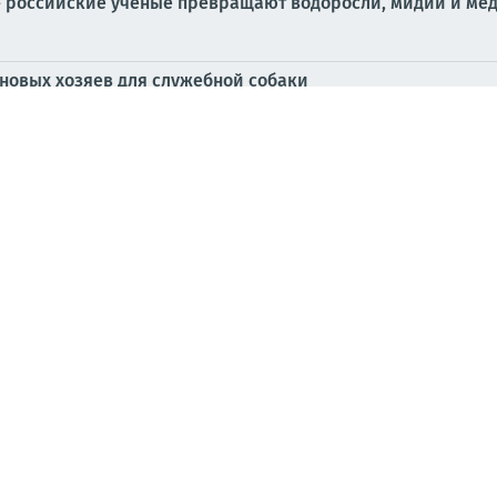
 российские учёные превращают водоросли, мидии и меду
новых хозяев для служебной собаки
скандалы в военном руководстве
ина обматерил маму-медведицу с тремя детёнышами
ил ВСУ получил новое подозрение
ка материалов зарубежных СМИ за 5 августа
парочка украшенных шипохвостов