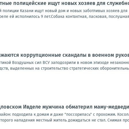
тные полицейские ищут новых хозяев для служебн
й полиции Казани ищут новый дом и новых заботливых хозяев для 
реле ей исполнилось 9 лет.Собака контактная, ласковая, послушная,
лжаются коррупционные скандалы в военном руко
тикой Воздушных сил ВСУ заподозрили в новом эпизоде незаконно
ств, выделенных на строительство стратегических оборонительны
рдловском Ивделе мужчина обматерил маму-медвед
айон: подходила к домам и даже "поссорилась" с прохожим. Косол
орого нападения местный житель дожидаться не стал. Снимая прои