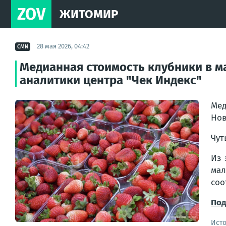
ZOV
ЖИТОМИР
28 мая 2026, 04:42
СМИ
Медианная стоимость клубники в ма
аналитики центра "Чек Индекс"
Мед
Нов
Чут
Из 
мал
соо
Под
Ист