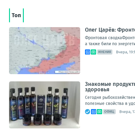
Топ
Олег Царёв: Фронт
Фронтовая сводкаФронто
а также били по энергет
Вчера, 19:
МНЕНИЯ
Знакомые продукты
здоровья
Сегодня рыбохозяйствен
полезные свойства в уд
Вчера, 1
ОФИЦ.