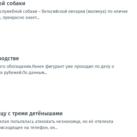
ой собаки
служебной собаки – бельгийской овчарки (малинуа) по кличке
 прекрасно знает...
водстве
го обогащения.Ранее фигурант уже проходил по делу о
х рубежей.По данным...
ицу с тремя детёнышами
апая попыталась атаковать незнакомца, но её отвлекла
сходящее на телефон, он...