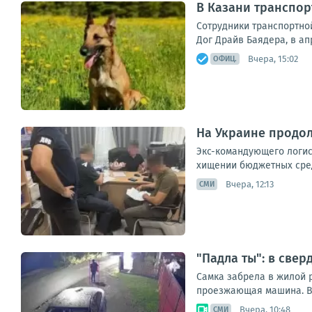
В Казани транспор
Сотрудники транспортно
Дог Драйв Баядера, в ап
Вчера, 15:02
ОФИЦ.
На Украине продо
Экс-командующего логис
хищении бюджетных сред
Вчера, 12:13
СМИ
"Падла ты": в све
Самка забрела в жилой р
проезжающая машина. Вт
Вчера, 10:48
СМИ