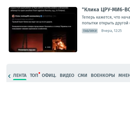
"Клика ЦРУ-МИ6-ВС
Теперь кажется, что на
попытки открыть другой 
Вчера, 12:25
ПАБЛИКИ
ЛЕНТА
ТОП
ОФИЦ.
ВИДЕО
СМИ
ВОЕНКОРЫ
МНЕ
Диана Панченко: Главное за день — подбор
Вчера, 21:15
МНЕНИЯ
В Калининградском зоопарке поселилась 
Вчера, 14:04
СМИ