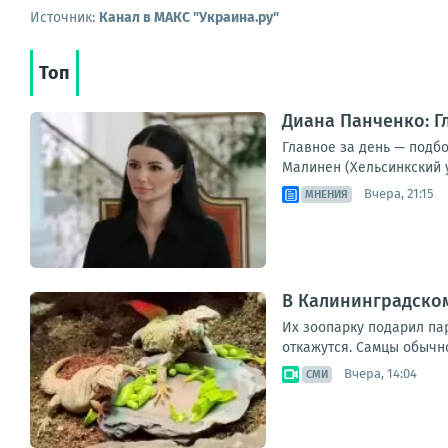
Источник:
Канал в МАКС "Украина.ру"
Топ
Диана Панченко: Г
Главное за день — подб
Малинен (Хельсинкский 
Вчера, 21:15
МНЕНИЯ
В Калининградско
Их зоопарку подарил па
откажутся. Самцы обычно
Вчера, 14:04
СМИ