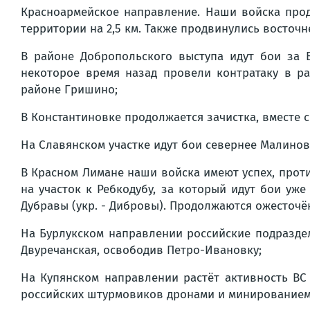
Красноармейское направление. Наши войска про
территории на 2,5 км. Также продвинулись восточ
В районе Добропольского выступа идут бои за 
некоторое время назад провели контратаку в р
районе Гришино;
В Константиновке продолжается зачистка, вместе 
На Славянском участке идут бои севернее Малиновк
В Красном Лимане наши войска имеют успех, прот
на участок к Ребкодубу, за который идут бои уж
Дубравы (укр. - Дибровы). Продолжаются ожесточё
На Бурлукском направлении российские подраздел
Двуречанская, освободив Петро-Ивановку;
На Купянском направлении растёт активность ВС
российских штурмовиков дронами и минированием