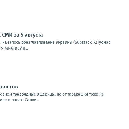
СМИ за 5 августа
: началось обезглавливание Украины (Substack, X)Туомас
У-МИ6-ВСУ в...
хвостов
овном травоядные ящерицы, но от таракашки тоже не
ве и лапах. Самки...