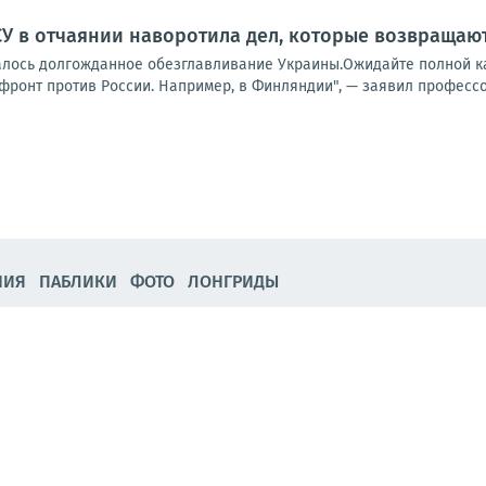
У в отчаянии наворотила дел, которые возвращаю
чалось долгожданное обезглавливание Украины.Ожидайте полной к
фронт против России. Например, в Финляндии", — заявил профессор
НИЯ
ПАБЛИКИ
ФОТО
ЛОНГРИДЫ
ка материалов зарубежных СМИ за 5 августа
парочка украшенных шипохвостов