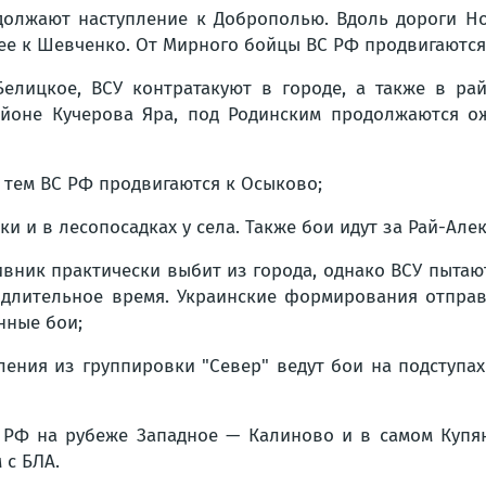
должают наступление к Доброполью. Вдоль дороги Н
нее к Шевченко. От Мирного бойцы ВС РФ продвигаются 
Белицкое, ВСУ контратакуют в городе, а также в ра
айоне Кучерова Яра, под Родинским продолжаются о
с тем ВС РФ продвигаются к Осыково;
и и в лесопосадках у села. Также бои идут за Рай-Але
ивник практически выбит из города, однако ВСУ пытаю
е длительное время. Украинские формирования отпра
нные бои;
ения из группировки "Север" ведут бои на подступах
 РФ на рубеже Западное — Калиново и в самом Купя
 с БЛА.