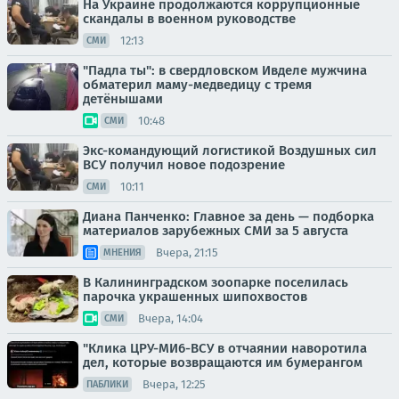
На Украине продолжаются коррупционные
скандалы в военном руководстве
12:13
СМИ
"Падла ты": в свердловском Ивделе мужчина
обматерил маму-медведицу с тремя
детёнышами
10:48
СМИ
Экс-командующий логистикой Воздушных сил
ВСУ получил новое подозрение
10:11
СМИ
Диана Панченко: Главное за день — подборка
материалов зарубежных СМИ за 5 августа
Вчера, 21:15
МНЕНИЯ
В Калининградском зоопарке поселилась
парочка украшенных шипохвостов
Вчера, 14:04
СМИ
"Клика ЦРУ-МИ6-ВСУ в отчаянии наворотила
дел, которые возвращаются им бумерангом
Вчера, 12:25
ПАБЛИКИ