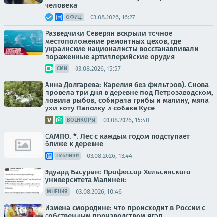
человека
03.08.2026, 16:27
ОФИЦ.
Разведчики Северян вскрыли точное
местоположение ремонтных цехов, где
украинские националисты восстанавливали
пораженные артиллерийские орудия
03.08.2026, 15:57
СМИ
Анна Долгарева: Карелия без фильтров). Снова
провела три дня в деревне под Петрозаводском,
ловила рыбов, собирала грибы и малину, мяла
ухи коту Лапсику и собаке Кусе
03.08.2026, 15:40
ВОЕНКОРЫ
САМПО. *. Лес с каждым годом подступает
ближе к деревне
03.08.2026, 13:44
ПАБЛИКИ
Эдуард Басурин: Профессор Хельсинского
университета Малинен:
03.08.2026, 10:46
МНЕНИЯ
Измена смородине: что происходит в России с
собственным производством ягод