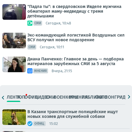
"Падла ты": в свердловском Ивделе мужчина
обматерил маму-медведицу с тремя
детёнышами
Сегодня, 10:48
СМИ
Экс-командующий логистикой Воздушных сил
ВСУ получил новое подозрение
Сегодня, 10:11
СМИ
Диана Панченко: Главное за день — подборка
материалов зарубежных СМИ за 5 августа
Вчера, 21:15
МНЕНИЯ
ЛЕНТА
ТОП
ОФИЦ.
ВИДЕО
СМИ
ВОЕНКОРЫ
МНЕНИЯ
ПАБЛИКИ
ФОТО
ЛОНГРИДЫ
В Казани транспортные полицейские ищут
новых хозяев для служебной собаки
15:02
ОФИЦ.