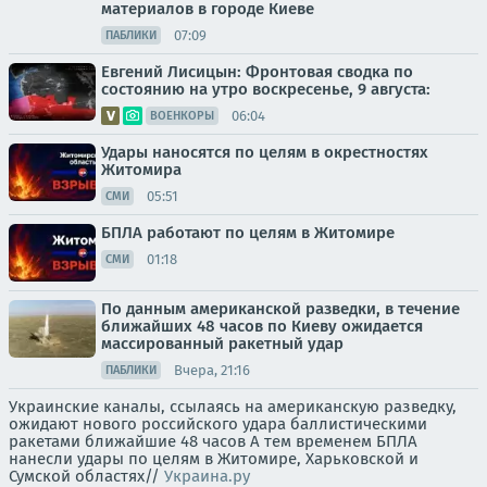
материалов в городе Киеве
07:09
ПАБЛИКИ
Евгений Лисицын: Фронтовая сводка по
состоянию на утро воскресенье, 9 августа:
06:04
ВОЕНКОРЫ
Удары наносятся по целям в окрестностях
Житомира
05:51
СМИ
БПЛА работают по целям в Житомире
01:18
СМИ
По данным американской разведки, в течение
ближайших 48 часов по Киеву ожидается
массированный ракетный удар
Вчера, 21:16
ПАБЛИКИ
Украинские каналы, ссылаясь на американскую разведку,
ожидают нового российского удара баллистическими
ракетами ближайшие 48 часов А тем временем БПЛА
нанесли удары по целям в Житомире, Харьковской и
Сумской областях//
Украина.ру