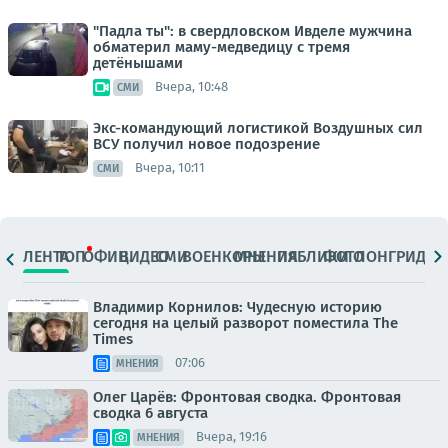
"Падла ты": в свердловском Ивделе мужчина
обматерил маму-медведицу с тремя
детёнышами
Вчера, 10:48
СМИ
Экс-командующий логистикой Воздушных сил
ВСУ получил новое подозрение
Вчера, 10:11
СМИ
ЛЕНТА
ТОП
ОФИЦ.
ВИДЕО
СМИ
ВОЕНКОРЫ
МНЕНИЯ
ПАБЛИКИ
ФОТО
ЛОНГРИДЫ
Владимир Корнилов: Чудесную историю
сегодня на целый разворот поместила The
Times
07:06
МНЕНИЯ
Олег Царёв: Фронтовая сводка. Фронтовая
сводка 6 августа
Вчера, 19:16
МНЕНИЯ