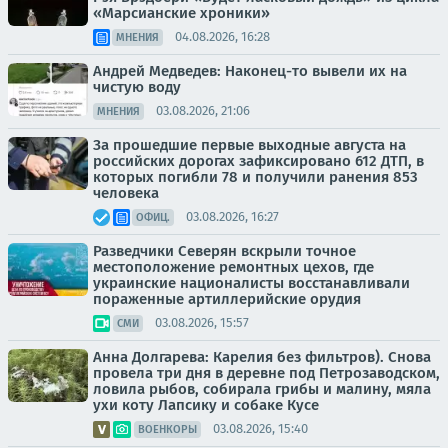
«Марсианские хроники»
04.08.2026, 16:28
МНЕНИЯ
Андрей Медведев: Наконец-то вывели их на
чистую воду
03.08.2026, 21:06
МНЕНИЯ
За прошедшие первые выходные августа на
российских дорогах зафиксировано 612 ДТП, в
которых погибли 78 и получили ранения 853
человека
03.08.2026, 16:27
ОФИЦ.
Разведчики Северян вскрыли точное
местоположение ремонтных цехов, где
украинские националисты восстанавливали
пораженные артиллерийские орудия
03.08.2026, 15:57
СМИ
Анна Долгарева: Карелия без фильтров). Снова
провела три дня в деревне под Петрозаводском,
ловила рыбов, собирала грибы и малину, мяла
ухи коту Лапсику и собаке Кусе
03.08.2026, 15:40
ВОЕНКОРЫ