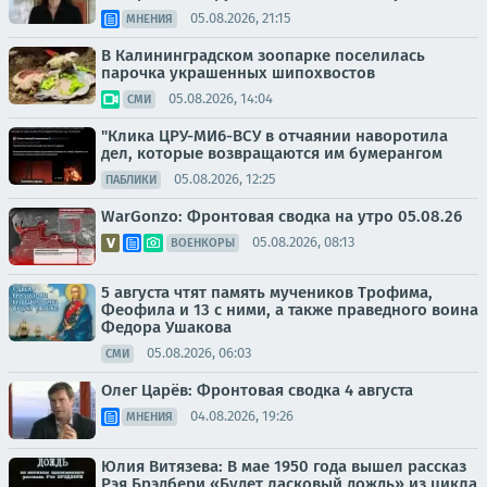
05.08.2026, 21:15
МНЕНИЯ
В Калининградском зоопарке поселилась
парочка украшенных шипохвостов
05.08.2026, 14:04
СМИ
"Клика ЦРУ-МИ6-ВСУ в отчаянии наворотила
дел, которые возвращаются им бумерангом
05.08.2026, 12:25
ПАБЛИКИ
WarGonzo: Фронтовая сводка на утро 05.08.26
05.08.2026, 08:13
ВОЕНКОРЫ
5 августа чтят память мучеников Трофима,
Феофила и 13 с ними, а также праведного воина
Федора Ушакова
05.08.2026, 06:03
СМИ
Олег Царёв: Фронтовая сводка 4 августа
04.08.2026, 19:26
МНЕНИЯ
Юлия Витязева: В мае 1950 года вышел рассказ
Рэя Брэдбери «Будет ласковый дождь» из цикла