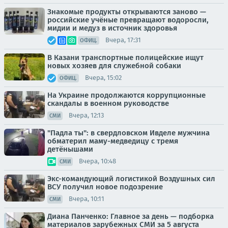
Знакомые продукты открываются заново —
российские учёные превращают водоросли,
мидии и медуз в источник здоровья
Вчера, 17:31
ОФИЦ.
В Казани транспортные полицейские ищут
новых хозяев для служебной собаки
Вчера, 15:02
ОФИЦ.
На Украине продолжаются коррупционные
скандалы в военном руководстве
Вчера, 12:13
СМИ
"Падла ты": в свердловском Ивделе мужчина
обматерил маму-медведицу с тремя
детёнышами
Вчера, 10:48
СМИ
Экс-командующий логистикой Воздушных сил
ВСУ получил новое подозрение
Вчера, 10:11
СМИ
Диана Панченко: Главное за день — подборка
материалов зарубежных СМИ за 5 августа