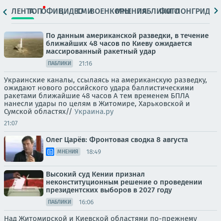
ЛЕНТА
ТОП
ОФИЦ.
ВИДЕО
СМИ
ВОЕНКОРЫ
МНЕНИЯ
ПАБЛИКИ
ФОТО
ЛОНГРИДЫ
По данным американской разведки, в течение
ближайших 48 часов по Киеву ожидается
массированный ракетный удар
21:16
ПАБЛИКИ
Украинские каналы, ссылаясь на американскую разведку,
ожидают нового российского удара баллистическими
ракетами ближайшие 48 часов А тем временем БПЛА
нанесли удары по целям в Житомире, Харьковской и
Сумской областях//
Украина.ру
21:07
Олег Царёв: Фронтовая сводка 8 августа
18:49
МНЕНИЯ
Высокий суд Кении признал
неконституционным решение о проведении
президентских выборов в 2027 году
16:06
ПАБЛИКИ
Над Житомирской и Киевской областями по-прежнему