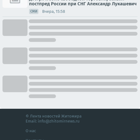
постпред России при СНГ Александр Лукашевич
Вчера, 15:58
СМИ
© Лента новостей Житомира
Email:
info@zhitomirnews.ru
О нас