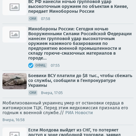
ВС РФ нанесли ночью групповой удар
высокоточным оружием по объектам в Киеве,
передает Минобороны России
07:58
СМИ
Минобороны России: Сегодня ночью
Вооруженными Силами Российской Федерации
нанесен групповой удар высокоточным
оружием наземного базирования по
предприятию военной промышленности и
складу горюче-смазочных материалов в
городе...
07:55
ОФИЦ.
Боевики ВСУ платили до $8 тыс., чтобы сбежать
со службы, сообщили в Генпрокуратуре
Украины
Вчера, 17:05
СМИ
Мобилизованный украинец умер от остановки сердца в
житомирском ТЦК. Перед этим медкомиссия признала его
годным к военной службе.//
РИА Новости
Вчера, 16:58
Если Молдова выйдет из СНГ, то потеряет
доступ к зоне свободной торговли, заявил