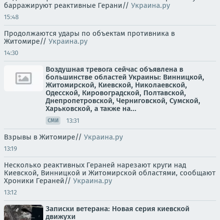
барражируют реактивные Герани//
Украина.ру
15:48
Продолжаются удары по объектам противника в
Житомире//
Украина.ру
14:30
Воздушная тревога сейчас объявлена в
большинстве областей Украины: Винницкой,
Житомирской, Киевской, Николаевской,
Одесской, Кировоградской, Полтавской,
Днепропетровской, Черниговской, Сумской,
Харьковской, а также на...
13:31
СМИ
Взрывы в Житомире//
Украина.ру
13:19
Несколько реактивных Гераней нарезают круги над
Киевской, Винницкой и Житомирской областями, сообщают
Хроники Гераней//
Украина.ру
13:12
Записки ветерана: Новая серия киевской
движухи