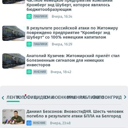
частное немецкое предприятие компании
Кромберг энд Шуберт, которое являлось
бюджетообразующим
Вчера, 16:34
ПАБЛИКИ
В результате российской атаки по Житомиру
повреждено предприятие "Кромберг энд
Шуберт" со 100% немецким капиталом
Вчера, 16:29
ПАБЛИКИ
Анатолий Кузичев: Житомирский прилёт стал
болезненным сигналом для немецких
инвесторов
Вчера, 18:42
МНЕНИЯ
ЛЕНТА
ТОП
ОФИЦ.
ВИДЕО
СМИ
ВОЕНКОРЫ
МНЕНИЯ
ПАБЛИКИ
ФОТО
ЛОНГРИДЫ
Даниил Безсонов: #новостиДНЯ. Шесть человек
погибло в результате атаки БПЛА на Белгород
Вчера, 23:48
МНЕНИЯ