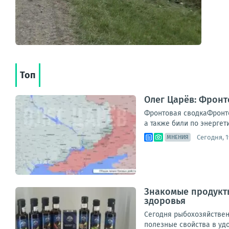
Топ
Олег Царёв: Фронт
Фронтовая сводкаФронто
а также били по энергет
Сегодня, 1
МНЕНИЯ
Знакомые продукты
здоровья
Сегодня рыбохозяйствен
полезные свойства в уд