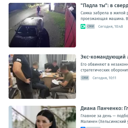
"Падла ты": в све
Самка забрела в жилой р
проезжающая машина. Вт
Сегодня, 10:48
СМИ
Экс-командующий 
Его обвиняют в незакон
стратегических оборонит
Сегодня, 10:11
СМИ
Диана Панченко: Г
Главное за день — подб
Малинен (Хельсинкский 