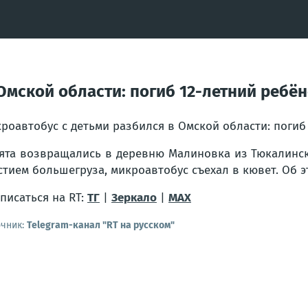
Омской области: погиб 12-летний ребён
роавтобус с детьми разбился в Омской области: погиб 
ята возвращались в деревню Малиновка из Тюкалинс
стием большегруза, микроавтобус съехал в кювет. Об 
писаться на RT:
ТГ
|
Зеркало
|
MAX
очник:
Telegram-канал "RT на русском"