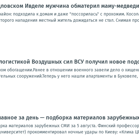
рдловском Ивделе мужчина обматерил маму-медвед
айон: подходила к домам и даже "поссорилась" с прохожим. Косол
орого нападения местный житель дожидаться не стал. Снимая прои
логистикой Воздушных сил ВСУ получил новое под
ном обогащении.Ранее в отношении военного завели дело о хищен
ельных сооружений.Теперь у него нашли апартаменты в Буковеле, ш
лавное за день — подборка материалов зарубежных 
орка материалов зарубежных СМИ за 5 августа. Финский профессор
университет) прокомментировал ночные удары по Киеву: «Клика ЦР