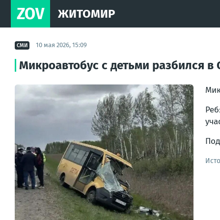
ZOV
ЖИТОМИР
10 мая 2026, 15:09
СМИ
Микроавтобус с детьми разбился в 
Мик
Реб
уча
Под
Ист