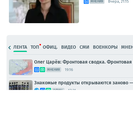
Вчера, 21:15
МНЕНИЯ
ЛЕНТА
ТОП
ОФИЦ.
ВИДЕО
СМИ
ВОЕНКОРЫ
МНЕ
Олег Царёв: Фронтовая сводка. Фронтовая 
19:16
МНЕНИЯ
Знакомые продукты открываются заново —
17:31
ОФИЦ.
В Казани транспортные полицейские ищут 
15:02
ОФИЦ.
На Украине продолжаются коррупционные 
12:13
СМИ