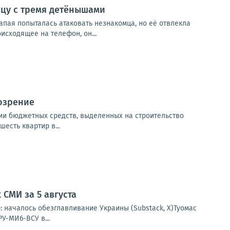
ицу с тремя детёнышами
апая попыталась атаковать незнакомца, но её отвлекла
сходящее на телефон, он...
озрение
ии бюджетных средств, выделенных на строительство
есть квартир в...
СМИ за 5 августа
: началось обезглавливание Украины (Substack, X)Туомас
У-МИ6-ВСУ в...