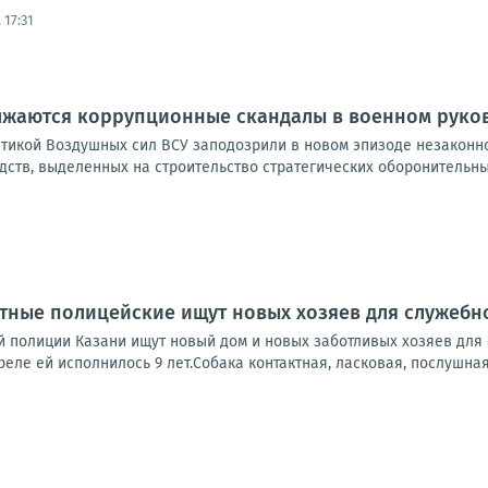
 17:31
лжаются коррупционные скандалы в военном руко
тикой Воздушных сил ВСУ заподозрили в новом эпизоде незаконно
ств, выделенных на строительство стратегических оборонительны
тные полицейские ищут новых хозяев для служебн
й полиции Казани ищут новый дом и новых заботливых хозяев для 
реле ей исполнилось 9 лет.Собака контактная, ласковая, послушная,