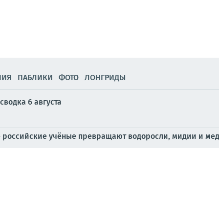
НИЯ
ПАБЛИКИ
ФОТО
ЛОНГРИДЫ
сводка 6 августа
 российские учёные превращают водоросли, мидии и меду
новых хозяев для служебной собаки
скандалы в военном руководстве