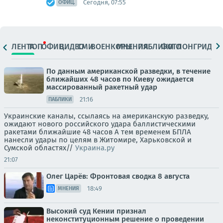
Сегодня, 07:55
ОФИЦ.
ЛЕНТА
ТОП
ОФИЦ.
ВИДЕО
СМИ
ВОЕНКОРЫ
МНЕНИЯ
ПАБЛИКИ
ФОТО
ЛОНГРИДЫ
По данным американской разведки, в течение
ближайших 48 часов по Киеву ожидается
массированный ракетный удар
21:16
ПАБЛИКИ
Украинские каналы, ссылаясь на американскую разведку,
ожидают нового российского удара баллистическими
ракетами ближайшие 48 часов А тем временем БПЛА
нанесли удары по целям в Житомире, Харьковской и
Сумской областях//
Украина.ру
21:07
Олег Царёв: Фронтовая сводка 8 августа
18:49
МНЕНИЯ
Высокий суд Кении признал
неконституционным решение о проведении