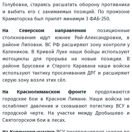
Голубовки, стараясь расшатать оборону противника
и выбить его с занимаемых позиций. По промзоне
Краматорска был прилет минимум 3 ФАБ-250.
На Северском направлении
позиционные
столкновения идут южнее Рай-Александровки, в
районе Липовки. ВС РФ расширяют зону контроля у
Калеников. В Кривой Луке наши бойцы используют
мотоциклы для прорыва на новые позиции. В
районе Брусовки и Старого Каравана наши войска
используют тактику просачивания ДРГ и расширяют
серую зону возле этих сёл.
На Краснолиманском фронте
продолжаются
городские бои в Красном Лимане. Наши войска не
ослабляют давление и сковывают логистику ВСУ в
городской черте. На участке между Дробышево и
Святогорском бои в лесах.
На Купянском участке
ВСУ предпринимают усилия по