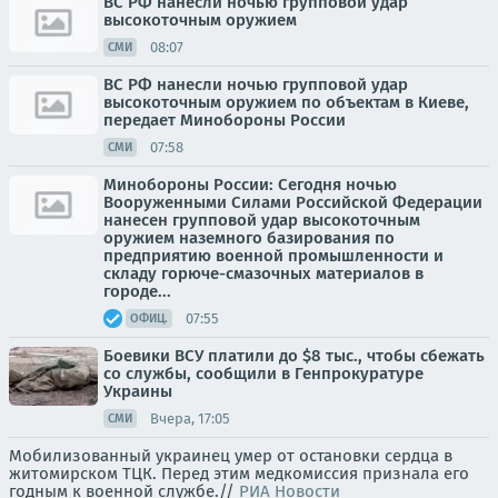
ВС РФ нанесли ночью групповой удар
высокоточным оружием
08:07
СМИ
ВС РФ нанесли ночью групповой удар
высокоточным оружием по объектам в Киеве,
передает Минобороны России
07:58
СМИ
Минобороны России: Сегодня ночью
Вооруженными Силами Российской Федерации
нанесен групповой удар высокоточным
оружием наземного базирования по
предприятию военной промышленности и
складу горюче-смазочных материалов в
городе...
07:55
ОФИЦ.
Боевики ВСУ платили до $8 тыс., чтобы сбежать
со службы, сообщили в Генпрокуратуре
Украины
Вчера, 17:05
СМИ
Мобилизованный украинец умер от остановки сердца в
житомирском ТЦК. Перед этим медкомиссия признала его
годным к военной службе.//
РИА Новости