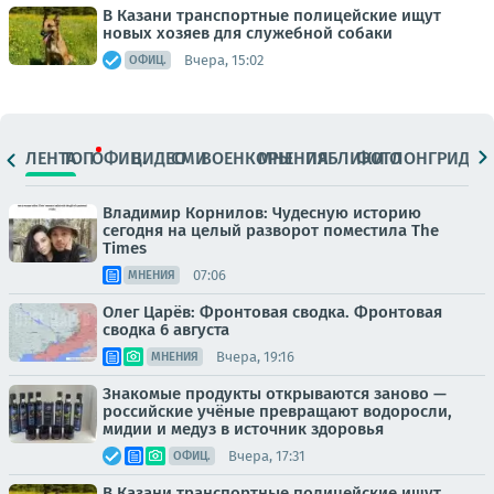
В Казани транспортные полицейские ищут
новых хозяев для служебной собаки
Вчера, 15:02
ОФИЦ.
ЛЕНТА
ТОП
ОФИЦ.
ВИДЕО
СМИ
ВОЕНКОРЫ
МНЕНИЯ
ПАБЛИКИ
ФОТО
ЛОНГРИДЫ
Владимир Корнилов: Чудесную историю
сегодня на целый разворот поместила The
Times
07:06
МНЕНИЯ
Олег Царёв: Фронтовая сводка. Фронтовая
сводка 6 августа
Вчера, 19:16
МНЕНИЯ
Знакомые продукты открываются заново —
российские учёные превращают водоросли,
мидии и медуз в источник здоровья
Вчера, 17:31
ОФИЦ.
В Казани транспортные полицейские ищут