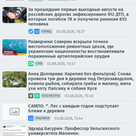
За прошедшие первые выходные августа на
российских дорогах зафиксировано 612 ДТП, в
которых погибли 78 и получили ранения 853
человека
03.08.2026, 16:27
ОФИЦ.
Разведчики Северян вскрыли точное
местоположение ремонтных цехов, где
украинские националисты восстанавливали
пораженные артиллерийские орудия
03.08.2026, 15:57
СМИ
Анна Долгарева: Карелия без фильтров). Снова
провела три дня в деревне под Петрозаводском,
ловила рыбов, собирала грибы и малину, мяла
ухи коту Лапсику и собаке Кусе
03.08.2026, 15:40
ВОЕНКОРЫ
САМПО. *. Лес с каждым годом подступает
ближе к деревне
03.08.2026, 13:44
ПАБЛИКИ
Эдуард Басурин: Профессор Хельсинского
университета Малинен: