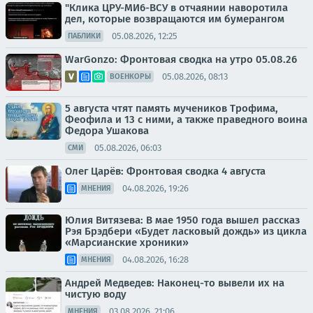
"Клика ЦРУ-МИ6-ВСУ в отчаянии наворотила
дел, которые возвращаются им бумерангом
05.08.2026, 12:25
ПАБЛИКИ
WarGonzo: Фронтовая сводка на утро 05.08.26
05.08.2026, 08:13
ВОЕНКОРЫ
5 августа чтят память мучеников Трофима,
Феофила и 13 с ними, а также праведного воина
Федора Ушакова
05.08.2026, 06:03
СМИ
Олег Царёв: Фронтовая сводка 4 августа
04.08.2026, 19:26
МНЕНИЯ
Юлия Витязева: В мае 1950 года вышел рассказ
Рэя Брэдбери «Будет ласковый дождь» из цикла
«Марсианские хроники»
04.08.2026, 16:28
МНЕНИЯ
Андрей Медведев: Наконец-то вывели их на
чистую воду
03.08.2026, 21:06
МНЕНИЯ