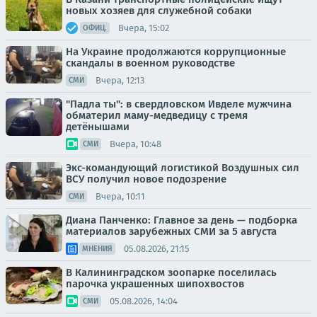
новых хозяев для служебной собаки
Вчера, 15:02
ОФИЦ.
На Украине продолжаются коррупционные
скандалы в военном руководстве
Вчера, 12:13
СМИ
"Падла ты": в свердловском Ивделе мужчина
обматерил маму-медведицу с тремя
детёнышами
Вчера, 10:48
СМИ
Экс-командующий логистикой Воздушных сил
ВСУ получил новое подозрение
Вчера, 10:11
СМИ
Диана Панченко: Главное за день — подборка
материалов зарубежных СМИ за 5 августа
05.08.2026, 21:15
МНЕНИЯ
В Калининградском зоопарке поселилась
парочка украшенных шипохвостов
05.08.2026, 14:04
СМИ