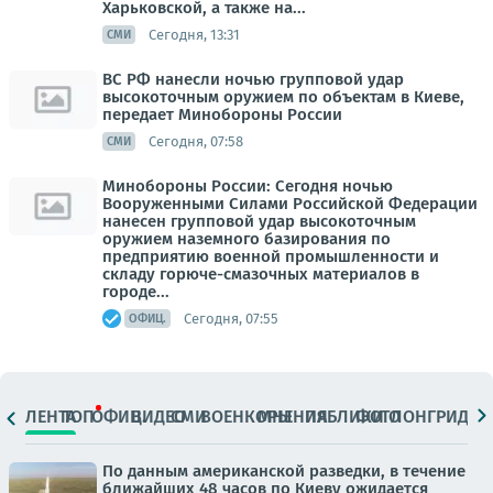
Харьковской, а также на...
Сегодня, 13:31
СМИ
ВС РФ нанесли ночью групповой удар
высокоточным оружием по объектам в Киеве,
передает Минобороны России
Сегодня, 07:58
СМИ
Минобороны России: Сегодня ночью
Вооруженными Силами Российской Федерации
нанесен групповой удар высокоточным
оружием наземного базирования по
предприятию военной промышленности и
складу горюче-смазочных материалов в
городе...
Сегодня, 07:55
ОФИЦ.
ЛЕНТА
ТОП
ОФИЦ.
ВИДЕО
СМИ
ВОЕНКОРЫ
МНЕНИЯ
ПАБЛИКИ
ФОТО
ЛОНГРИДЫ
По данным американской разведки, в течение
ближайших 48 часов по Киеву ожидается