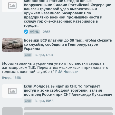
Минобороны России: Сегодня ночью
Вооруженными Силами Российской Федерации
нанесен групповой удар высокоточным
оружием наземного базирования по
предприятию военной промышленности и
складу горюче-смазочных материалов в
городе...
07:55
ОФИЦ.
Боевики ВСУ платили до $8 тыс., чтобы сбежать
со службы, сообщили в Генпрокуратуре
Украины
Вчера, 17:05
СМИ
Мобилизованный украинец умер от остановки сердца в
житомирском ТЦК. Перед этим медкомиссия признала его
годным к военной службе.//
РИА Новости
Вчера, 16:58
Если Молдова выйдет из СНГ, то потеряет
доступ к зоне свободной торговли, заявил
постпред России при СНГ Александр Лукашевич
Вчера, 15:58
СМИ