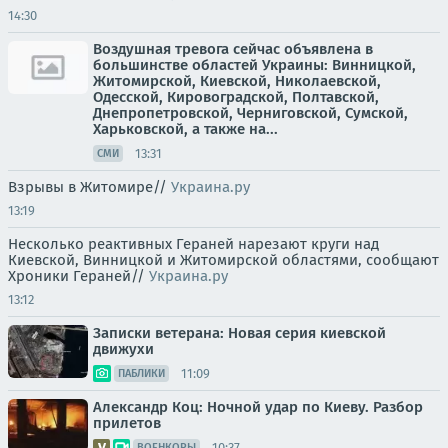
14:30
Воздушная тревога сейчас объявлена в
большинстве областей Украины: Винницкой,
Житомирской, Киевской, Николаевской,
Одесской, Кировоградской, Полтавской,
Днепропетровской, Черниговской, Сумской,
Харьковской, а также на...
13:31
СМИ
Взрывы в Житомире//
Украина.ру
13:19
Несколько реактивных Гераней нарезают круги над
Киевской, Винницкой и Житомирской областями, сообщают
Хроники Гераней//
Украина.ру
13:12
Записки ветерана: Новая серия киевской
движухи
11:09
ПАБЛИКИ
Александр Коц: Ночной удар по Киеву. Разбор
прилетов
10:37
ВОЕНКОРЫ