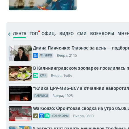
ЛЕНТА
ТОП
ОФИЦ.
ВИДЕО
СМИ
ВОЕНКОРЫ
МНЕ
Диана Панченко: Главное за день — подбор
Вчера, 21:15
МНЕНИЯ
В Калининградском зоопарке поселилась 
Вчера, 14:04
СМИ
"Клика ЦРУ-МИ6-ВСУ в отчаянии навороти
Вчера, 12:25
ПАБЛИКИ
WarGonzo: Фронтовая сводка на утро 05.08.
Вчера, 08:13
ВОЕНКОРЫ
5 августа чтят память мучеников Трофима,