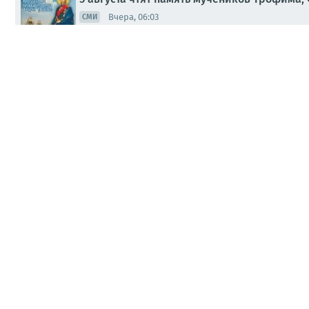
Вчера, 06:03
СМИ
Олег Царёв: Фронтовая сводка 4 августа
04.08.2026, 19:26
МНЕНИЯ
Юлия Витязева: В мае 1950 года вышел ра
04.08.2026, 16:28
МНЕНИЯ
Андрей Медведев: Наконец-то вывели их н
03.08.2026, 21:06
МНЕНИЯ
За прошедшие первые выходные августа на
03.08.2026, 16:27
ОФИЦ.
Разведчики Северян вскрыли точное мест
орудия
03.08.2026, 15:57
СМИ
Анна Долгарева: Карелия без фильтров). С
Лапсику и собаке Кусе