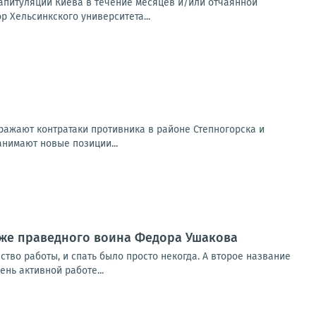
апитуляции Киева в течение месяцев и/или отчаянной
 Хельсинкского университета...
ражают контратаки противника в районе Степногорска и
анимают новые позиции...
акже праведного воина Федора Ушакова
тво работы, и спать было просто некогда. А второе название
нь активной работе...