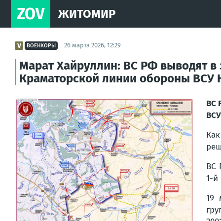
ZOV
ЖИТОМИР
26 марта 2026, 12:29
ВОЕНКОРЫ
Марат Хайруллин: ВС РФ выводят 
Краматорской линии обороны ВСУ Ко
ВС 
ВСУ
Как
реш
ВС 
1-й
19 
гру