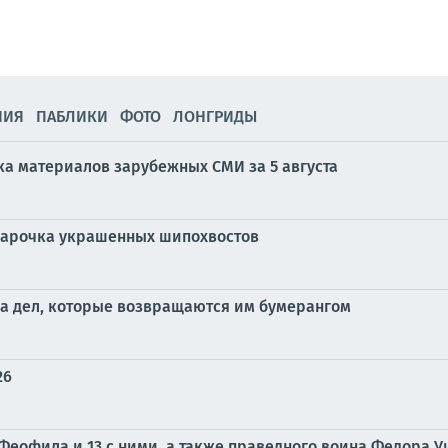
НИЯ
ПАБЛИКИ
ФОТО
ЛОНГРИДЫ
ка материалов зарубежных СМИ за 5 августа
парочка украшенных шипохвостов
ла дел, которые возвращаются им бумерангом
26
 Феофила и 13 с ними, а также праведного воина Федора 