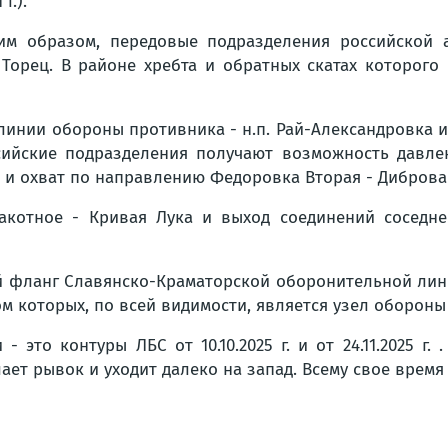
 г.).
им образом, передовые подразделения российской
Торец. В районе хребта и обратных скатах которог
линии обороны противника - н.п. Рай-Александровка и
ссийские подразделения получают возможность давлен
и охват по направлению Федоровка Вторая - Диброва -
Закотное - Кривая Лука и выход соединений соседн
ый фланг Славянско-Краматорской оборонительной ли
м которых, по всей видимости, является узел оборо
это контуры ЛБС от 10.10.2025 г. и от 24.11.2025 г. 
ет рывок и уходит далеко на запад. Всему свое время