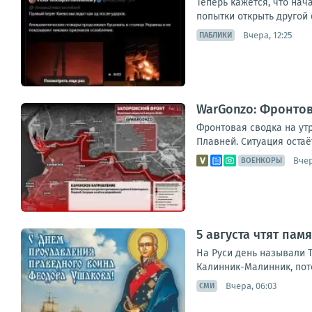
Теперь кажется, что на
попытки открыть другой 
Вчера, 12:25
ПАБЛИКИ
WarGonzo: Фронтова
Фронтовая сводка на ут
Плавней. Ситуация остаё
Вчер
ВОЕНКОРЫ
5 августа чтят па
На Руси день называли Т
Калинник-Малинник, пото
Вчера, 06:03
СМИ