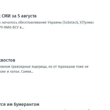
СМИ за 5 августа
: началось обезглавливание Украины (Substack, X)Туомас
У-МИ6-ВСУ в...
хвостов
овном травоядные ящерицы, но от таракашки тоже не
ве и лапах. Самки...
тся им бумерангом