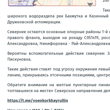
2001
Так
широкого водораздела рек Бахмутка и Казенный 
Дружковской агломерации.
Севернее остаются основные опорные районы 1-й 
правого фланга, выходом на рокаду С051419, ро
Александровка, Никифоровка - Рай-Александровка 
Вероятны вспомогательные действия севернее: 
Пискуновка.
Такие действия ставят под угрозу окружения лев
линию, прикрываясь отсечными позициями, центро
Обратите внимание на желтые пунктирные линии - 
топтавшееся на месте» Северское направление дела
https://t.me/voenkorkhayrullin