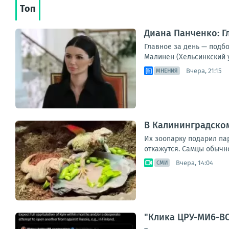
Топ
Диана Панченко: Г
Главное за день — подб
Малинен (Хельсинкский 
Вчера, 21:15
МНЕНИЯ
В Калининградско
Их зоопарку подарил па
откажутся. Самцы обычно
Вчера, 14:04
СМИ
"Клика ЦРУ-МИ6-ВС