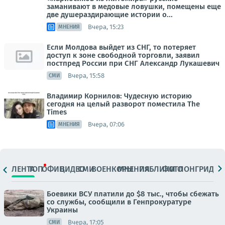
заманивают в медовые ловушки, помещены еще
две душераздирающие истории о...
Вчера, 15:23
МНЕНИЯ
Если Молдова выйдет из СНГ, то потеряет
доступ к зоне свободной торговли, заявил
постпред России при СНГ Александр Лукашевич
Вчера, 15:58
СМИ
Владимир Корнилов: Чудесную историю
сегодня на целый разворот поместила The
Times
Вчера, 07:06
МНЕНИЯ
ЛЕНТА
ТОП
ОФИЦ.
ВИДЕО
СМИ
ВОЕНКОРЫ
МНЕНИЯ
ПАБЛИКИ
ФОТО
ЛОНГРИДЫ
Боевики ВСУ платили до $8 тыс., чтобы сбежать
со службы, сообщили в Генпрокуратуре
Украины
Вчера, 17:05
СМИ