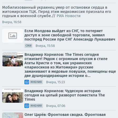
Мобилизованный украинец умер от остановки сердца в
житомирском ТЦК. Перед этим медкомиссия признала его
годным к военной службе.//
РИА Новости
Вчера, 16:58
Если Молдова выйдет из СНГ, то потеряет
доступ к зоне свободной торговли, заявил
постпред России при СНГ Александр Лукашевич
Вчера, 15:58
СМИ
Владимир Корнилов: The Times сегодня
отжигает! Рядом с огромным опусом в стиле
Агаты Кристи о том, как украинских
«лариосиков из Житомира» русские
заманивают в медовые ловушки, помещены еще
две душераздирающие истории о...
Вчера, 15:23
МНЕНИЯ
Владимир Корнилов: Чудесную историю
сегодня на целый разворот поместила The
Times
Вчера, 07:06
МНЕНИЯ
Олег Царёв: Фронтовая сводка. Фронтовая