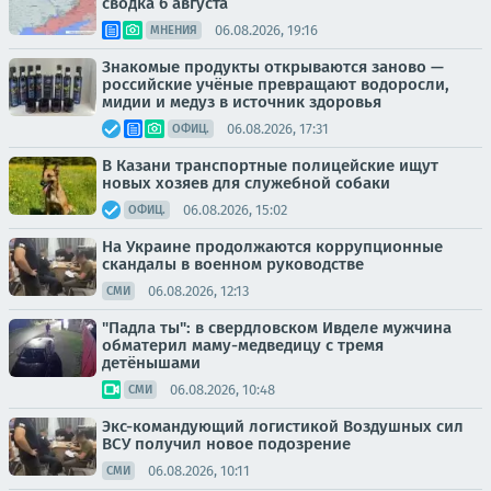
сводка 6 августа
06.08.2026, 19:16
МНЕНИЯ
Знакомые продукты открываются заново —
российские учёные превращают водоросли,
мидии и медуз в источник здоровья
06.08.2026, 17:31
ОФИЦ.
В Казани транспортные полицейские ищут
новых хозяев для служебной собаки
06.08.2026, 15:02
ОФИЦ.
На Украине продолжаются коррупционные
скандалы в военном руководстве
06.08.2026, 12:13
СМИ
"Падла ты": в свердловском Ивделе мужчина
обматерил маму-медведицу с тремя
детёнышами
06.08.2026, 10:48
СМИ
Экс-командующий логистикой Воздушных сил
ВСУ получил новое подозрение
06.08.2026, 10:11
СМИ